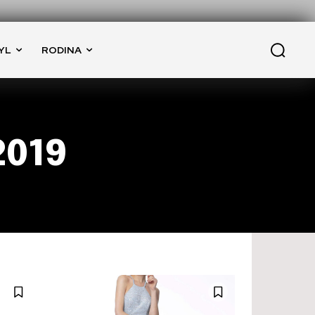
YL
RODINA
2019