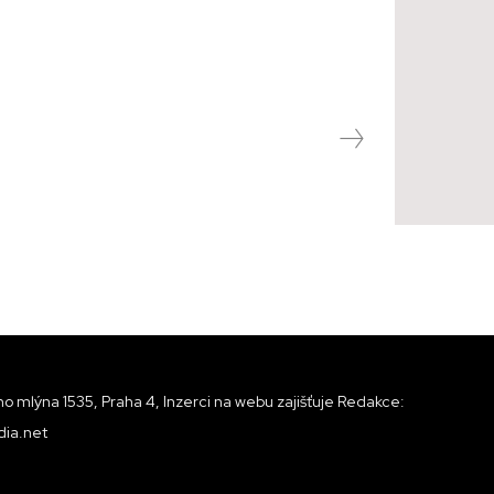
o mlýna 1535, Praha 4, Inzerci na webu zajišťuje Redakce:
ia.net