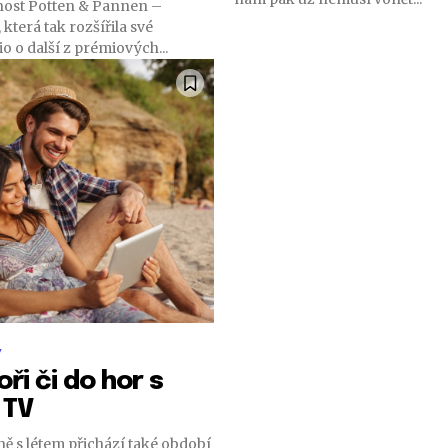
nost Potten & Pannen –
 která tak rozšířila své
io o další z prémiových...
y
ři či do hor s
 TV
ě s létem přichází také období