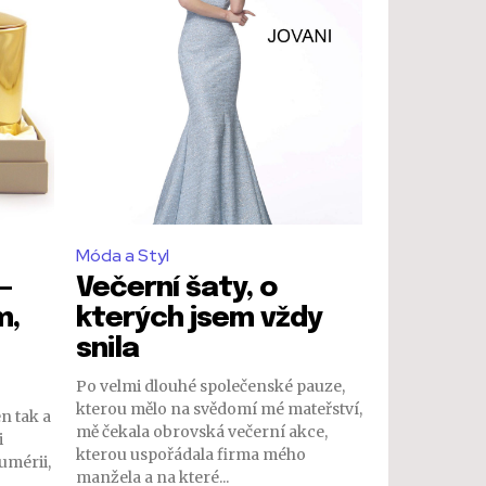
Móda a Styl
–
Večerní šaty, o
m,
kterých jsem vždy
snila
Po velmi dlouhé společenské pauze,
kterou mělo na svědomí mé mateřství,
n tak a
mě čekala obrovská večerní akce,
i
kterou uspořádala firma mého
umérii,
manžela a na které...