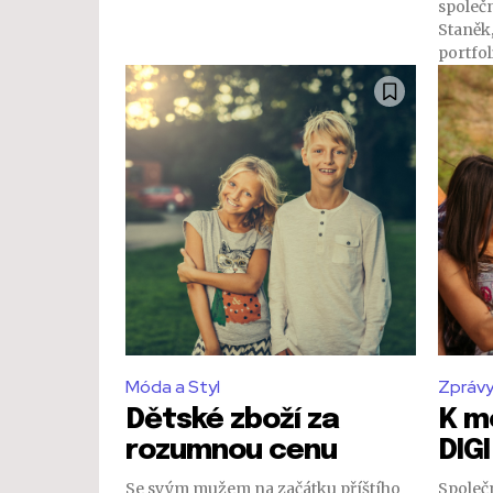
společ
Staněk,
portfol
Móda a Styl
Zpráv
Dětské zboží za
K mo
rozumnou cenu
DIGI
Se svým mužem na začátku příštího
Společn