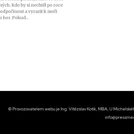
ých. Kdo by si nechtěl po roce
 odpočinout a vyrazit k moři
 hor. Pokud...
© Provozovatelem webu je Ing. Vítězslav Kotík, MBA, U Michelskéh
info@pressmed