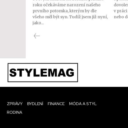
roku očekáváme narození našeho
dovolen
prvního potomka, kterým by dle
v práci
všeho měl být syn. Tudíž jsem již nyní,
nebo do
jako...
ZPRÁVY
BYDLENÍ
FINANCE
MÓDA A STYL
RODINA