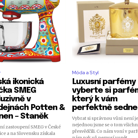
y
Móda a Styl
ská ikonická
Luxusní parfémy 
čka SMEG
vyberte si parfé
uzivně v
který k vám
dejnách Potten &
perfektně sedne
nen – Staněk
Vybrat si správnou vůni není je
nejednou jsme se o tom všichn
ní zastoupení SMEG v České
přesvědčili. Co nám voní v parf
ice a na Slovensku získala
nám pak už nemusí vonět...