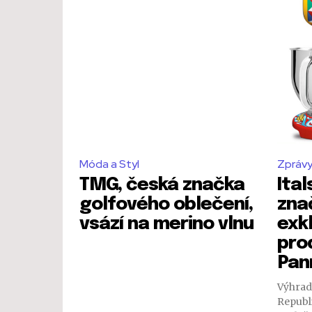
Móda a Styl
Zpráv
TMG, česká značka
Ital
golfového oblečení,
zna
vsází na merino vlnu
exkl
pro
Pan
Výhrad
Republ