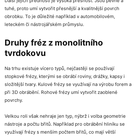
Další jejich předností je vysoká přesnost. Jsou pevné a
tuhé, proto umí vytvořit přesnější a kvalitnější povrch
obrobku. To je důležité například v automobilovém,
leteckém či nástrojářském průmyslu.
Druhy fréz z monolitního
tvrdokovu
Na trhu existuje vícero typů, nejčastěji se používají
stopkové frézy, kterými se obrábí roviny, drážky, kapsy i
složitější tvary. Kulové frézy se využívají na výrobu forem a
při 3D obrábění. Rohové frézy umí vytvořit zaoblené
povrchy.
Velkou roli však nehraje jen typ, nýbrž i volba geometrie
nástroje a počtu břitů. Například pro obrábění hliníku se
využívají frézy s menším počtem břitů, co mají větší