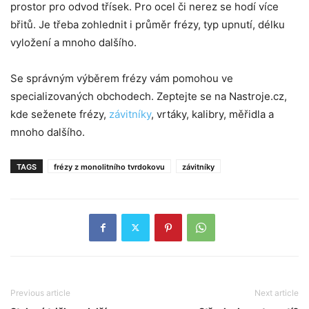
prostor pro odvod třísek. Pro ocel či nerez se hodí více
břitů. Je třeba zohlednit i průměr frézy, typ upnutí, délku
vyložení a mnoho dalšího.
Se správným výběrem frézy vám pomohou ve
specializovaných obchodech. Zeptejte se na Nastroje.cz,
kde seženete frézy,
závitníky
, vrtáky, kalibry, měřidla a
mnoho dalšího.
TAGS
frézy z monolitního tvrdokovu
závitníky
Previous article
Next article