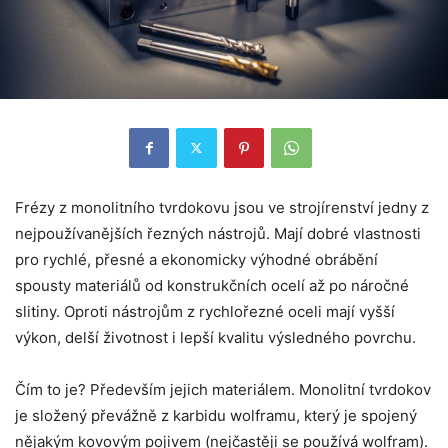
Frézy z monolitního tvrdokovu jsou ve strojírenství jedny z
nejpoužívanějších řezných nástrojů. Mají dobré vlastnosti
pro rychlé, přesné a ekonomicky výhodné obrábění
spousty materiálů od konstrukčních ocelí až po náročné
slitiny. Oproti nástrojům z rychlořezné oceli mají vyšší
výkon, delší životnost i lepší kvalitu výsledného povrchu.
Čím to je? Především jejich materiálem. Monolitní tvrdokov
je složený převážně z karbidu wolframu, který je spojený
nějakým kovovým pojivem (nejčastěji se používá wolfram).