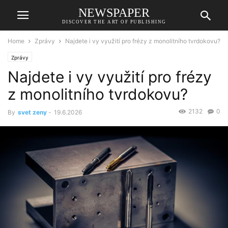
NEWSPAPER
DISCOVER THE ART OF PUBLISHING
Home
Zprávy
Najdete i vy využití pro frézy z monolitního tvrdokovu?
Zprávy
Najdete i vy využití pro frézy
z monolitního tvrdokovu?
2132
0
By
svet zeny
-
19.6.2026