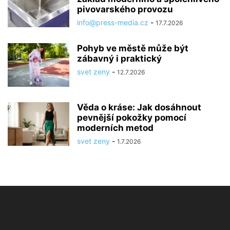
pivovarského provozu
info@press-media.cz
-
17.7.2026
Pohyb ve městě může být
zábavný i praktický
svet zeny
-
12.7.2026
Věda o kráse: Jak dosáhnout
pevnější pokožky pomocí
moderních metod
svet zeny
-
1.7.2026