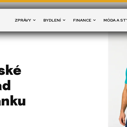
ZPRÁVY
BYDLENÍ
FINANCE
MÓDA A ST
ské
ad
ánku