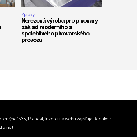
Zprávy
Nerezová výroba pro pivovary,
ě
základ moderního a
spolehlivého pivovarského
provozu
o mlýna 1535, Praha 4, Inzerci na webu zajišťuje Redakce:
ia.net