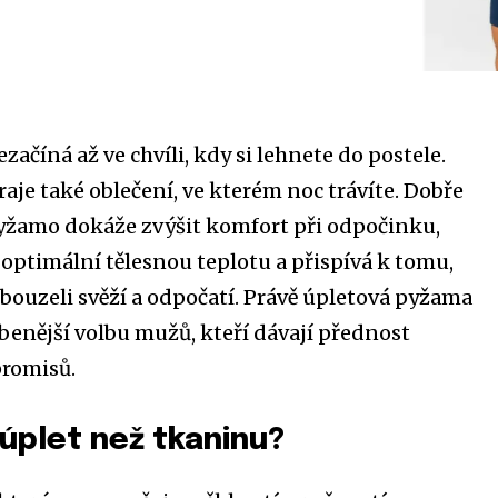
začíná až ve chvíli, kdy si lehnete do postele.
aje také oblečení, ve kterém noc trávíte. Dobře
yžamo dokáže zvýšit komfort při odpočinku,
ptimální tělesnou teplotu a přispívá k tomu,
obouzeli svěží a odpočatí. Právě úpletová pyžama
íbenější volbu mužů, kteří dávají přednost
romisů.
 úplet než tkaninu?