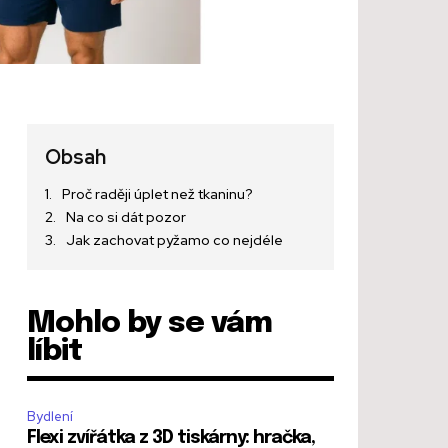
Obsah
Proč raději úplet než tkaninu?
Na co si dát pozor
Jak zachovat pyžamo co nejdéle
Mohlo by se vám
líbit
Bydlení
Flexi zvířátka z 3D tiskárny: hračka,