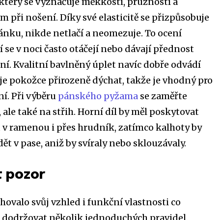
 který se vyznačuje měkkostí, pružností a
 při nošení. Díky své elasticitě se přizpůsobuje
nku, nikde netlačí a neomezuje. To ocení
í se v noci často otáčejí nebo dávají přednost
ní. Kvalitní bavlněný úplet navíc dobře odvádí
e pokožce přirozeně dýchat, takže je vhodný pro
ní. Při výběru
pánského pyžama
se zaměřte
 ale také na střih. Horní díl by měl poskytovat
 v ramenou i přes hrudník, zatímco kalhoty by
t v pase, aniž by svíraly nebo sklouzávaly.
t pozor
hovalo svůj vzhled i funkční vlastnosti co
se dodržovat několik jednoduchých pravidel.