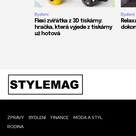
Bydlení
Bydlení
Flexi zvířátka z 3D tiskárny:
Relax
hračka, která vyjede z tiskárny
dokon
už hotová
ZPRÁVY
BYDLENÍ
FINANCE
MÓDA A STYL
RODINA