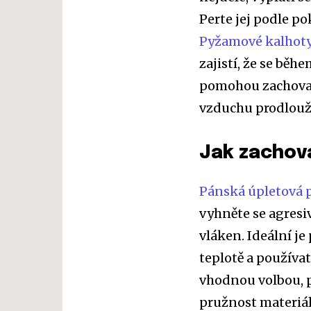
Perte jej podle po
Pyžamové kalhot
zajistí, že se bě
pomohou zachovat 
vzduchu prodlouží
Jak zachov
Pánská úpletová
vyhněte se agresi
vláken. Ideální je
teplotě a používa
vhodnou volbou, 
pružnost materiá