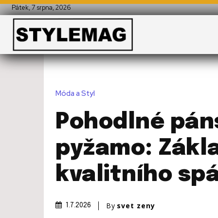
Pátek, 7 srpna, 2026
Móda a Styl
Pohodlné pán
pyžamo: Zákl
kvalitního sp
By
svet zeny
1.7.2026