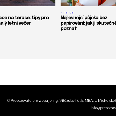
Finance
ace na terase: tipy pro
Nejlevnější půjčka bez
alý letní večer
papírování: jak ji skutečn
poznat
© Provozovatelem webu je Ing. Vítězslav Kotík, MBA, U Michelskéh
info@pressmed