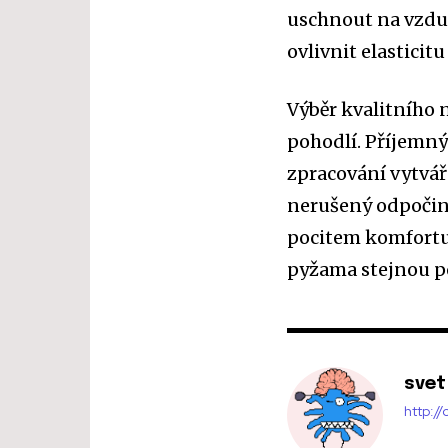
uschnout na vzdu
ovlivnit elasticit
Výběr kvalitního 
pohodlí. Příjemný
zpracování vytvář
nerušený odpočin
pocitem komfortu 
pyžama stejnou po
svet
http:/