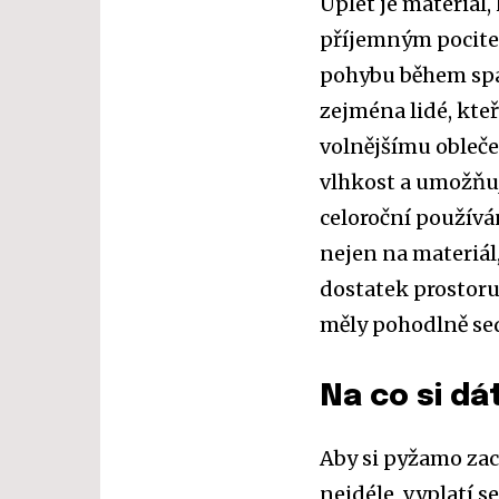
Úplet je materiál,
příjemným pocitem
pohybu během spá
zejména lidé, kteř
volnějšímu obleče
vlhkost a umožňuj
celoroční používá
nejen na materiál,
dostatek prostoru
měly pohodlně sedě
Na co si dá
Aby si pyžamo zac
nejdéle, vyplatí 