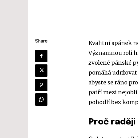
Share
Kvalitní spánek ne
Významnou roli hr
zvolené pánské p
pomáhá udržovat o
abyste se ráno pr
patří mezi nejobl
pohodlí bez komp
Proč raději