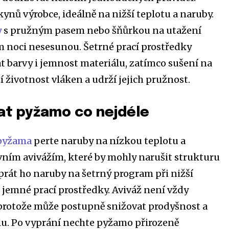
kynů výrobce, ideálně na nižší teplotu a naruby.
y
s pružným pasem nebo šňůrkou na utažení
hem noci nesesunou. Šetrné prací prostředky
barvy i jemnost materiálu, zatímco sušení na
 životnost vláken a udrží jejich pružnost.
at pyžamo co nejdéle
 pyžama
perte naruby na nízkou teplotu a
vním avivážím, které by mohly narušit strukturu
 prát ho naruby na šetrný program při nižší
t jemné prací prostředky. Aviváž není vždy
protože může postupně snižovat prodyšnost a
lu. Po vyprání nechte pyžamo přirozeně