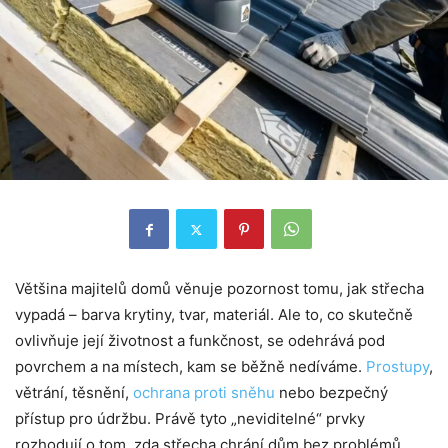
Většina majitelů domů věnuje pozornost tomu, jak střecha
vypadá – barva krytiny, tvar, materiál. Ale to, co skutečně
ovlivňuje její životnost a funkčnost, se odehrává pod
povrchem a na místech, kam se běžně nedíváme.
Prostupy
,
větrání, těsnění,
ochrana proti sněhu
nebo bezpečný
přístup pro údržbu. Právě tyto „neviditelné“ prvky
rozhodují o tom, zda střecha chrání dům bez problémů,