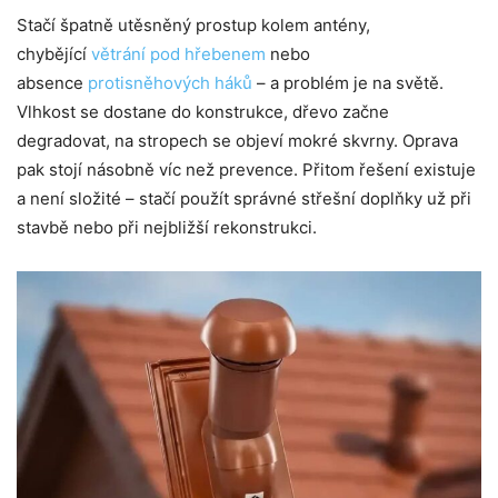
Stačí špatně utěsněný prostup kolem antény,
chybějící
větrání pod hřebenem
nebo
absence
protisněhových háků
– a problém je na světě.
Vlhkost se dostane do konstrukce, dřevo začne
degradovat, na stropech se objeví mokré skvrny. Oprava
pak stojí násobně víc než prevence. Přitom řešení existuje
a není složité – stačí použít správné střešní doplňky už při
stavbě nebo při nejbližší rekonstrukci.