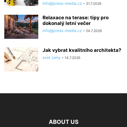
info@press-media.cz
-
31.7.2026
Relaxace na terase: tipy pro
dokonalý letní večer
info@press-media.cz
-
24.7.2026
Jak vybrat kvalitního architekta?
svet zeny
-
14.7.2026
ABOUT US