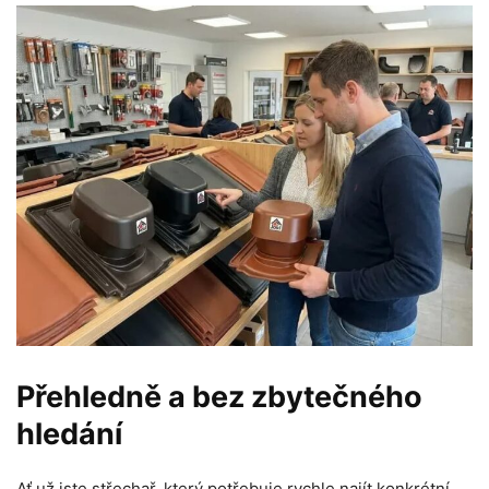
Přehledně a bez zbytečného
hledání
Ať už jste střechař, který potřebuje rychle najít konkrétní