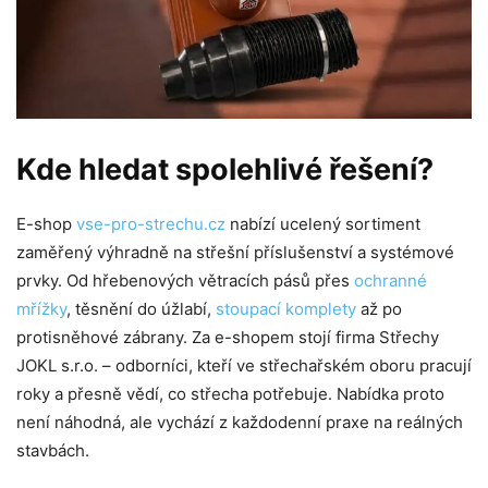
Kde hledat spolehlivé řešení?
E-shop
vse-pro-strechu.cz
nabízí ucelený sortiment
zaměřený výhradně na střešní příslušenství a systémové
prvky. Od hřebenových větracích pásů přes
ochranné
mřížky
, těsnění do úžlabí,
stoupací komplety
až po
protisněhové zábrany. Za e-shopem stojí firma Střechy
JOKL s.r.o. – odborníci, kteří ve střechařském oboru pracují
roky a přesně vědí, co střecha potřebuje. Nabídka proto
není náhodná, ale vychází z každodenní praxe na reálných
stavbách.