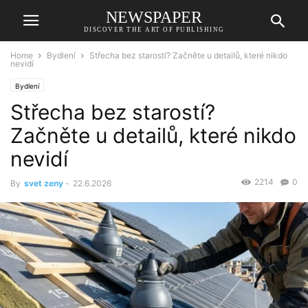
NEWSPAPER
DISCOVER THE ART OF PUBLISHING
Home
Bydlení
Střecha bez starostí? Začněte u detailů, které nikdo
nevidí
Bydlení
Střecha bez starostí?
Začněte u detailů, které nikdo
nevidí
2214
0
By
svet zeny
-
22.6.2026