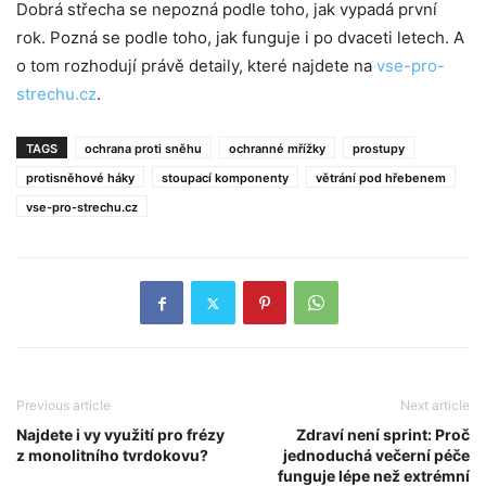
Dobrá střecha se nepozná podle toho, jak vypadá první
rok. Pozná se podle toho, jak funguje i po dvaceti letech. A
o tom rozhodují právě detaily, které najdete na
vse-pro-
strechu.cz
.
TAGS
ochrana proti sněhu
ochranné mřížky
prostupy
protisněhové háky
stoupací komponenty
větrání pod hřebenem
vse-pro-strechu.cz
Previous article
Next article
Najdete i vy využití pro frézy
Zdraví není sprint: Proč
z monolitního tvrdokovu?
jednoduchá večerní péče
funguje lépe než extrémní