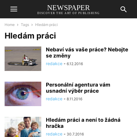
NEWSPAPER
DISCOVER THE ART OF PUBLISHING
Home
Tags
Hledám práci
Hledám práci
Nebaví vás vaše práce? Nebojte
se změny
redakce
-
6.12.2016
Personální agentura vám
usnadní výběr práce
redakce
-
8.11.2016
Hledám práci a není to žádná
hračka
redakce
-
30.7.2016