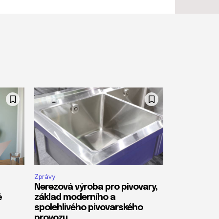
Zprávy
Nerezová výroba pro pivovary,
ě
základ moderního a
spolehlivého pivovarského
provozu