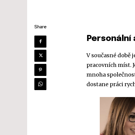
Share
Personální 
V současné době j
pracovních míst. J
mnoha společnost
dostane práci rych