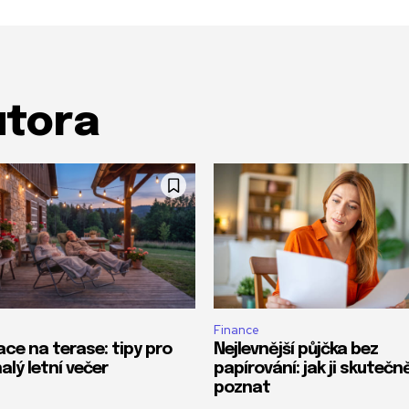
utora
Finance
ace na terase: tipy pro
Nejlevnější půjčka bez
alý letní večer
papírování: jak ji skutečn
poznat