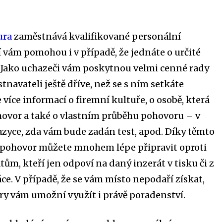
ura
zaměstnává kvalifikované personální
í vám pomohou i v případě, že jednáte o určité
 Jako uchazeči vám poskytnou velmi cenné rady
navateli ještě dříve, než se s ním setkáte
 více informací o firemní kultuře, o osobě, která
ovor a také o vlastním průběhu pohovoru – v
zyce, zda vám bude zadán test, apod. Díky těmto
 pohovor můžete mnohem lépe připravit oproti
ům, kteří jen odpoví na daný inzerát v tisku či z
ce. V případě, že se vám místo nepodaří získat,
y vám umožní využít i právě poradenství.