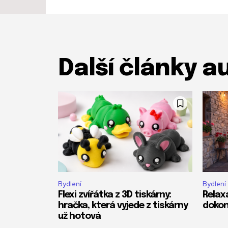
Další články a
Bydlení
Bydlení
Flexi zvířátka z 3D tiskárny:
Relax
hračka, která vyjede z tiskárny
dokon
už hotová