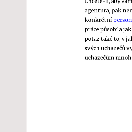
Chcete-li, aby vá
agentura, pak nen
konkrétní
person
práce působí a ja
potaz také to, v 
svých uchazečů v
uchazečům mnoho