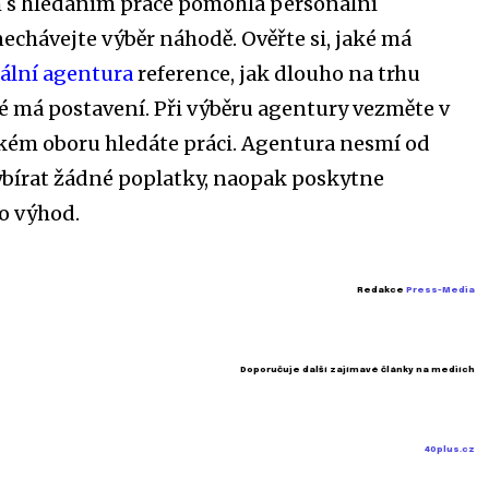
m s hledáním práce pomohla personální
echávejte výběr náhodě. Ověřte si, jaké má
ální agentura
reference, jak dlouho na trhu
ké má postavení. Při výběru agentury vezměte v
jakém oboru hledáte práci. Agentura nesmí od
ybírat žádné poplatky, naopak poskytne
 výhod.
Redakce
Press-Media
Doporučuje další zajímavé články na mediích
40plus.cz