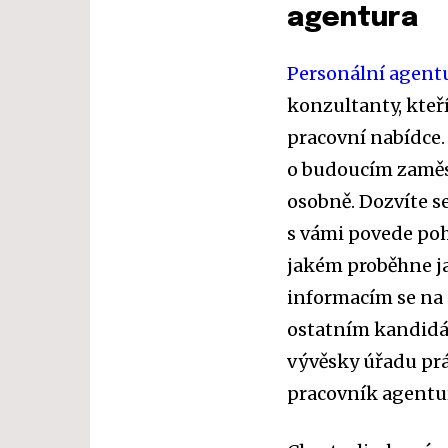
agentura
Personální agent
konzultanty, kteř
pracovní nabídce.
o budoucím zaměst
osobně. Dozvíte se
s vámi povede poh
jakém proběhne ja
informacím se na
ostatním kandidát
vývěsky úřadu prá
pracovník agentur