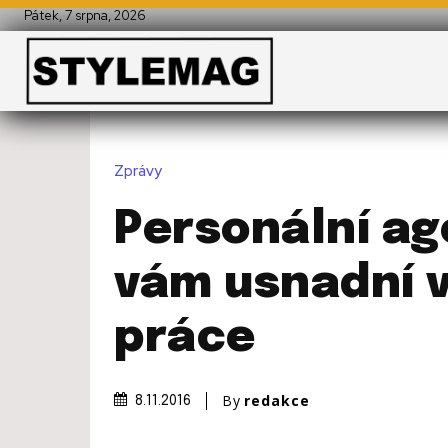
Pátek, 7 srpna, 2026
Zprávy
Personální a
vám usnadní 
práce
By
redakce
8.11.2016