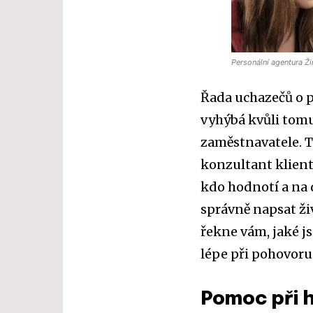
Personální agentura Ži
Řada uchazečů o p
vyhýbá kvůli tomu
zaměstnavatele. T
konzultant klient
kdo hodnotí a na 
správně napsat ži
řekne vám, jaké j
lépe při pohovoru
Pomoc při h