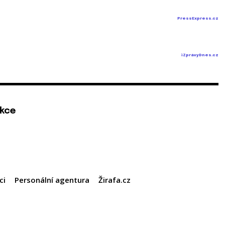
PressExpress.cz
iZprávyDnes.cz
kce
ci
Personální agentura
Žirafa.cz