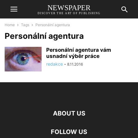
NEWSPAPER
DISCOVER THE ART OF PUBLISHING
Home
Tags
Personální agentura
Personální agentura
Personální agentura vám
usnadní výběr práce
redakce
-
8.11.2016
ABOUT US
FOLLOW US