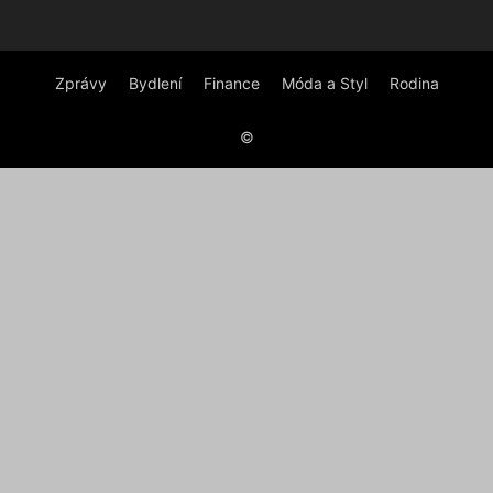
Zprávy
Bydlení
Finance
Móda a Styl
Rodina
©