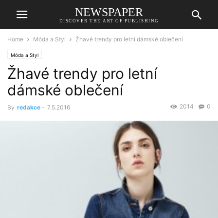
NEWSPAPER
DISCOVER THE ART OF PUBLISHING
Home
Móda a Styl
Žhavé trendy pro letní dámské oblečení
Móda a Styl
Žhavé trendy pro letní
dámské oblečení
2014
0
By
redakce
-
7.5.2016