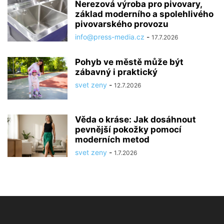
Nerezová výroba pro pivovary,
základ moderního a spolehlivého
pivovarského provozu
info@press-media.cz
-
17.7.2026
Pohyb ve městě může být
zábavný i praktický
svet zeny
-
12.7.2026
Věda o kráse: Jak dosáhnout
pevnější pokožky pomocí
moderních metod
svet zeny
-
1.7.2026