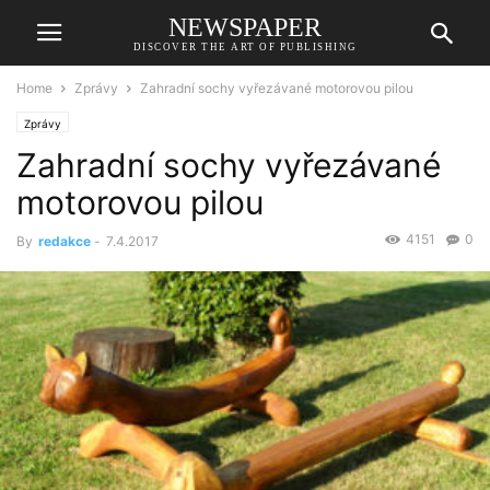
NEWSPAPER
DISCOVER THE ART OF PUBLISHING
Home
Zprávy
Zahradní sochy vyřezávané motorovou pilou
Zprávy
Zahradní sochy vyřezávané
motorovou pilou
4151
0
By
redakce
-
7.4.2017