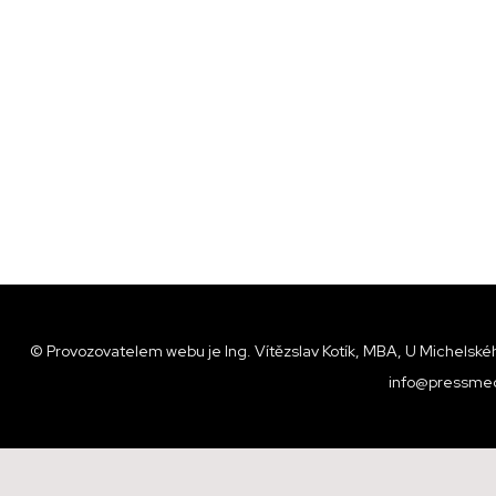
© Provozovatelem webu je Ing. Vítězslav Kotík, MBA, U Michelskéh
info@pressmed