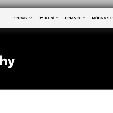
ZPRÁVY
BYDLENÍ
FINANCE
MÓDA A ST
chy