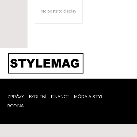
No posts to display
ZPRÁVY
BYDLENÍ
FINANCE
MÓDA A STYL
RODINA