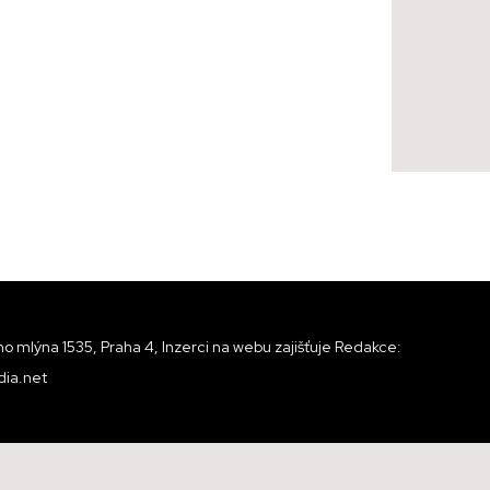
o mlýna 1535, Praha 4, Inzerci na webu zajišťuje Redakce:
ia.net