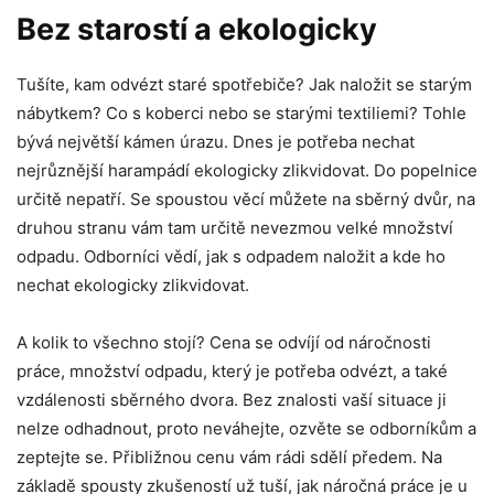
Bez starostí a ekologicky
Tušíte, kam odvézt staré spotřebiče? Jak naložit se starým
nábytkem? Co s koberci nebo se starými textiliemi? Tohle
bývá největší kámen úrazu. Dnes je potřeba nechat
nejrůznější harampádí ekologicky zlikvidovat. Do popelnice
určitě nepatří. Se spoustou věcí můžete na sběrný dvůr, na
druhou stranu vám tam určitě nevezmou velké množství
odpadu. Odborníci vědí, jak s odpadem naložit a kde ho
nechat ekologicky zlikvidovat.
A kolik to všechno stojí? Cena se odvíjí od náročnosti
práce, množství odpadu, který je potřeba odvézt, a také
vzdálenosti sběrného dvora. Bez znalosti vaší situace ji
nelze odhadnout, proto neváhejte, ozvěte se odborníkům a
zeptejte se. Přibližnou cenu vám rádi sdělí předem. Na
základě spousty zkušeností už tuší, jak náročná práce je u