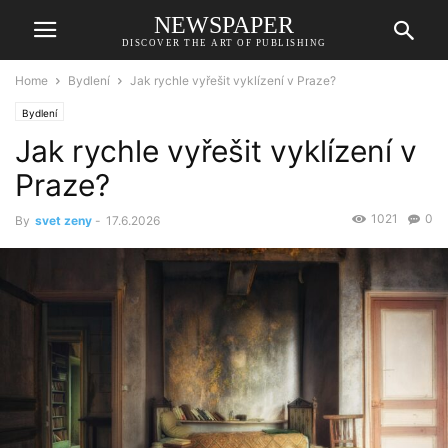
NEWSPAPER
DISCOVER THE ART OF PUBLISHING
Home
Bydlení
Jak rychle vyřešit vyklízení v Praze?
Bydlení
Jak rychle vyřešit vyklízení v
Praze?
1021
0
By
svet zeny
-
17.6.2026