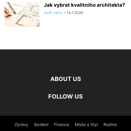
Jak vybrat kvalitního architekta?
svet zeny
-
14.7.2026
ABOUT US
FOLLOW US
Zprávy
Bydlení
Finance
Móda a Styl
Rodina