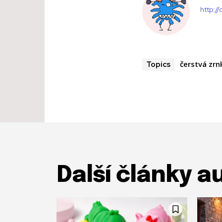
http:/
čerstvá zr
Topics
Další články a