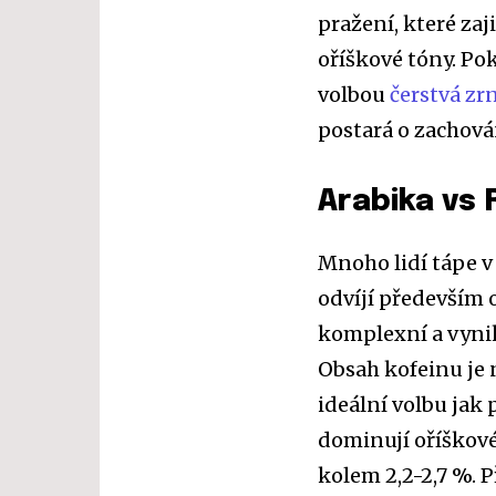
pražení, které zaj
oříškové tóny. Pok
volbou
čerstvá zr
postará o zachová
Arabika vs 
Mnoho lidí tápe v 
odvíjí především o
komplexní a vyni
Obsah kofeinu je n
ideální volbu jak 
dominují oříškové 
kolem 2,2-2,7 %. 