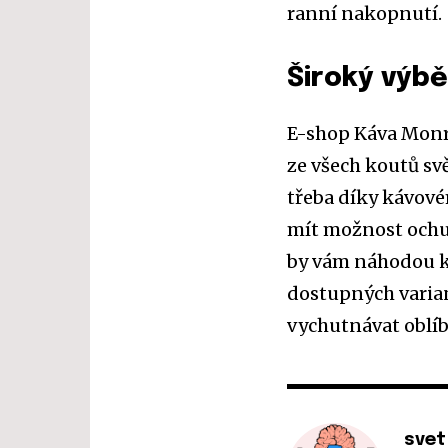
ranní nakopnutí.
Široký výbě
E-shop Káva Monro
ze všech koutů sv
třeba díky kávové
mít možnost ochut
by vám náhodou ká
dostupných variant
vychutnávat oblíb
svet