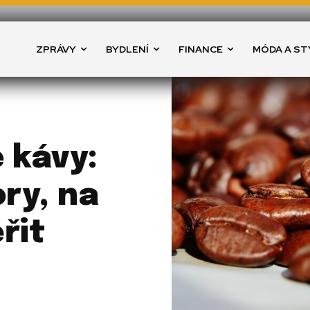
ZPRÁVY
BYDLENÍ
FINANCE
MÓDA A ST
 kávy:
ry, na
řit