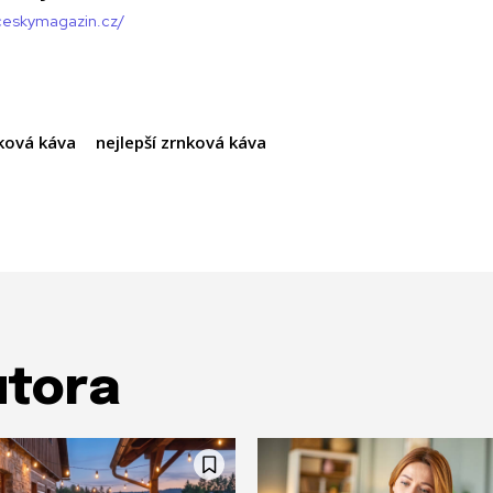
/ceskymagazin.cz/
nková káva
nejlepší zrnková káva
utora