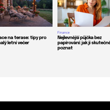
Finance
ace na terase: tipy pro
Nejlevnější půjčka bez
alý letní večer
papírování: jak ji skutečn
poznat