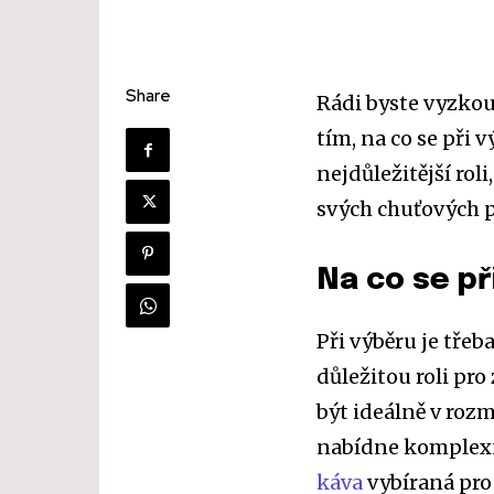
Share
Rádi byste vyzkouš
tím, na co se při v
nejdůležitější rol
svých chuťových p
Na co se př
Při výběru je třeba
důležitou roli pr
být ideálně v rozm
nabídne komplexně
káva
vybíraná pro