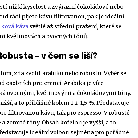
istí nižší kyselost a zvýrazní čokoládové nebo
ud rádi pijete kávu filtrovanou, pak je ideální
nková káva
světlé až střední pražení, které se
ní květinových a ovocných tónů.
Robusta – v čem se liší?
tom, zda zvolit arabiku nebo robustu. Výběr se
d osobních preferencí. Arabika je více
ká ovocnými, květinovými a čokoládovými tóny.
ižší, a to přibližně kolem 1,2-1,5 %. Představuje
pro filtrovanou kávu, tak pro espresso. V robustě
a zemité tóny. Obsah kofeinu je vyšší, a to
Představuje ideální volbou zejména pro pořádné