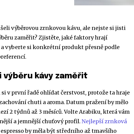
eli výběrovou zrnkovou kávu, ale nejste si jisti
ýběru zaměřit? Zjistěte, jaké faktory hrají
i, a vyberte si konkrétní produkt přesně podle
referencí.
i výběru kávy zaměřit
 si v první řadě ohlídat čerstvost, protože ta hraje
o zachování chuti a aroma. Datum pražení by mělo
ezí 2 týdnů až 3 měsíců. Volte Arabiku, která vám
jší a jemnější chuťový profil.
Nejlepší zrnková
 espresso by měla být středního až tmavšího