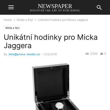
NEWSPAPER
DISCOVER THE ART OF PUBLISHING
Home
Móda a Styl
Unikátní hodinky pro Micka Jaggera
Móda a Styl
Unikátní hodinky pro Micka
Jaggera
2330
0
By
info@press-media.cz
-
12.9.2018