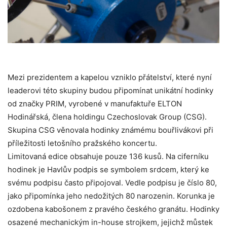
Mezi prezidentem a kapelou vzniklo přátelství, které nyní
leaderovi této skupiny budou připomínat unikátní hodinky
od značky PRIM, vyrobené v manufaktuře ELTON
Hodinářská, člena holdingu Czechoslovak Group (CSG).
Skupina CSG věnovala hodinky známému bouřlivákovi při
příležitosti letošního pražského koncertu.
Limitovaná edice obsahuje pouze 136 kusů. Na ciferníku
hodinek je Havlův podpis se symbolem srdcem, který ke
svému podpisu často připojoval. Vedle podpisu je číslo 80,
jako připomínka jeho nedožitých 80 narozenin. Korunka je
ozdobena kabošonem z pravého českého granátu. Hodinky
osazené mechanickým in-house strojkem, jejichž
můstek