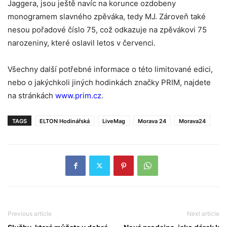
Jaggera, jsou ještě navíc na korunce ozdobeny
monogramem slavného zpěváka, tedy MJ. Zároveň také
nesou pořadové číslo 75, což odkazuje na zpěvákovi 75
narozeniny, které oslavil letos v červenci.
Všechny další potřebné informace o této limitované edici,
nebo o jakýchkoli jiných hodinkách značky PRIM, najdete
na stránkách
www.prim.cz
.
TAGS
ELTON Hodinářská
LiveMag
Morava 24
Morava24
Previous article
Next article