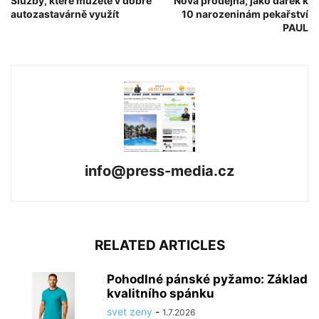
Služby, které můžete v dobré
Nová prodejna, jako dárek k
autozastavárně využít
10 narozeninám pekařství
PAUL
info@press-media.cz
RELATED ARTICLES
Pohodlné pánské pyžamo: Základ
kvalitního spánku
svet zeny
-
1.7.2026