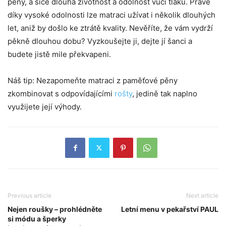
pěny, a sice dlouhá životnost a odolnost vůči tlaku. Právě
díky vysoké odolnosti lze matraci užívat i několik dlouhých
let, aniž by došlo ke ztrátě kvality. Nevěříte, že vám vydrží
pěkně dlouhou dobu? Vyzkoušejte ji, dejte jí šanci a
budete jistě mile překvapeni.
Náš tip: Nezapomeňte matraci z paměťové pěny
zkombinovat s odpovídajícími
rošty
, jedině tak naplno
využijete její výhody.
Previous article
Next article
Nejen roušky – prohlédněte
Letní menu v pekařství PAUL
si módu a šperky