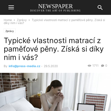
NEWSPAPER
DISCOVER THE ART OF PUBLISHING
Home
Zprávy
Typické vlastnosti matrací z paměťové pěny. Získá si
díky nim i vás?
Zprávy
Typické vlastnosti matrací z
paměťové pěny. Získá si díky
nim i vás?
1711
0
By
info@press-media.cz
-
29.5.2020