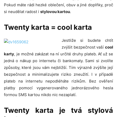
Pokud máte rádi hezké oblečení, obuv a jiné doplňky, proč
si neudělat radost i
stylovou kartou
.
Twenty karta
= cool karta
Jestliže si budete chtít
zvýšit bezpečnost vaší
cool
karty
, je možné zakázat na ní určité druhy plateb. Ať už se
jedná o nákup po internetu či bankomaty. Sami si zvolíte
způsoby, které jsou vám nejbližší. Tím výrazně zvýšíte její
bezpečnost a minimalizujete riziko zneužití. I v případě
plateb na internetu nepodléháte rizikům. Bez ověření
platby pomocí vygenerovaného jednorázového hesla
formou SMS kartou nikdo nic nezaplatí.
Twenty karta
je tvá stylová