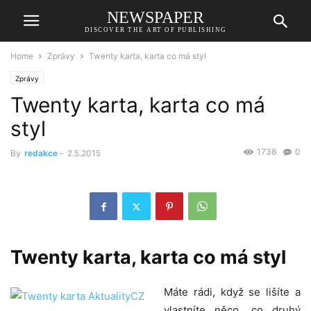
NEWSPAPER
DISCOVER THE ART OF PUBLISHING
Home
Zprávy
Twenty karta, karta co má styl
Zprávy
Twenty karta, karta co má
styl
1738
0
By
redakce
-
2.5.2015
Twenty karta
, karta co má styl
Máte rádi, když se lišíte a
vlastníte něco, co druhý