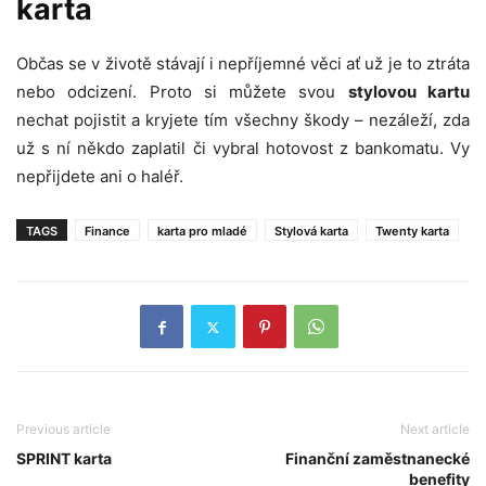
karta
Občas se v životě stávají i nepříjemné věci ať už je to ztráta
nebo odcizení. Proto si můžete svou
stylovou kartu
nechat pojistit a kryjete tím všechny škody – nezáleží, zda
už s ní někdo zaplatil či vybral hotovost z bankomatu. Vy
nepřijdete ani o haléř.
TAGS
Finance
karta pro mladé
Stylová karta
Twenty karta
Previous article
Next article
SPRINT karta
Finanční zaměstnanecké
benefity