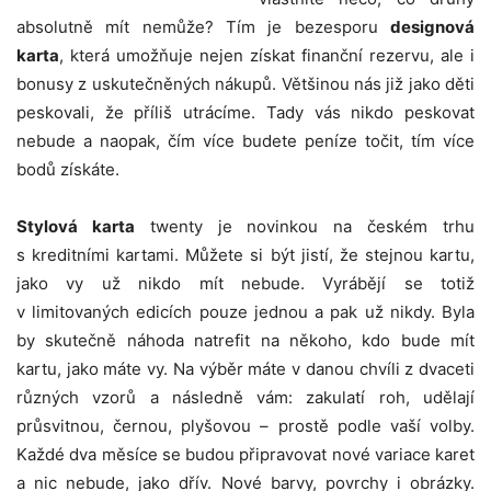
absolutně mít nemůže? Tím je bezesporu
designová
karta
, která umožňuje nejen získat finanční rezervu, ale i
bonusy z uskutečněných nákupů. Většinou nás již jako děti
peskovali, že příliš utrácíme. Tady vás nikdo peskovat
nebude a naopak, čím více budete peníze točit, tím více
bodů získáte.
Stylová karta
twenty je novinkou na českém trhu
s kreditními kartami. Můžete si být jistí, že stejnou kartu,
jako vy už nikdo mít nebude. Vyrábějí se totiž
v limitovaných edicích pouze jednou a pak už nikdy. Byla
by skutečně náhoda natrefit na někoho, kdo bude mít
kartu, jako máte vy. Na výběr máte v danou chvíli z dvaceti
různých vzorů a následně vám: zakulatí roh, udělají
průsvitnou, černou, plyšovou – prostě podle vaší volby.
Každé dva měsíce se budou připravovat nové variace karet
a nic nebude, jako dřív. Nové barvy, povrchy i obrázky.