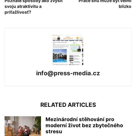
Poznáte spôsoby ako zvýšiť
Práce snů může být velmi
svoju atraktivitu a
blízko
príťažlivosť?
info@press-media.cz
RELATED ARTICLES
Mezinárodní stěhování pro
moderní život bez zbytečného
stresu