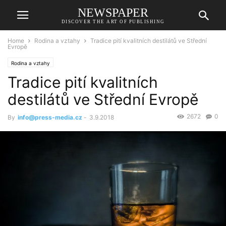
NEWSPAPER
DISCOVER THE ART OF PUBLISHING
Home
Rodina a vztahy
Tradice pití kvalitních destilátů ve Střední
Evropě
Rodina a vztahy
Tradice pití kvalitních
destilátů ve Střední Evropě
2672
0
By
info@press-media.cz
-
3.9.2018