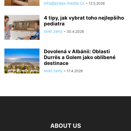
info@press-media.cz
-
12.5.2026
4 tipy, jak vybrat toho nejlepšího
pediatra
svet zeny
-
30.4.2026
Dovolená v Albánii: Oblasti
Durrës a Golem jako oblíbené
destinace
svet zeny
-
17.4.2026
ABOUT US