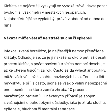
Klíšťata se nejčastěji vyskytují ve vysoké trávě, dávat pozor
bychom si však měli i v městských lesoparcích.
Nejobezřetnější se vyplatí být právě v období od dubna do
října.
Nákaza může vést až ke ztrátě sluchu či epilepsii
Infekce, zvaná borelióza, je nejčastější nemoc přenášena
klíšťaty. Odhaduje se, že je jí nakaženo okolo pěti až deseti
procent klíšťat, a počet pacientů trpících nemocí dosahuje
až ke čtyřem tisícům za rok. Často se dá vyléčit antibiotiky,
může však vést až k zánětu mozkových blan. Ten se u lidí
nevyskytuje příliš často, jedná se však o velmi nebezpečné
onemocnění, na které zemře zhruba 10 procent
nakažených pacientů. U některých případů je spojen
s vážnějšími dlouhodobými důsledky, jako je ztráta sluchu,
epilepsie, hluchota či mentální retardace.