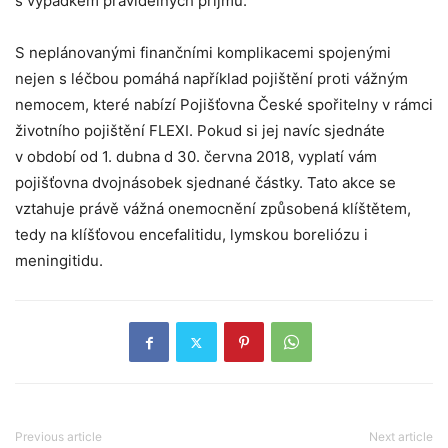
s výpadkem pravidelných příjmů.
S neplánovanými finančními komplikacemi spojenými
nejen s léčbou pomáhá například pojištění proti vážným
nemocem, které nabízí Pojišťovna České spořitelny v rámci
životního pojištění FLEXI. Pokud si jej navíc sjednáte
v období od 1. dubna d 30. června 2018, vyplatí vám
pojišťovna dvojnásobek sjednané částky. Tato akce se
vztahuje právě vážná onemocnění způsobená klíštětem,
tedy na klíšťovou encefalitidu, lymskou boreliózu i
meningitidu.
Previous article
Next article