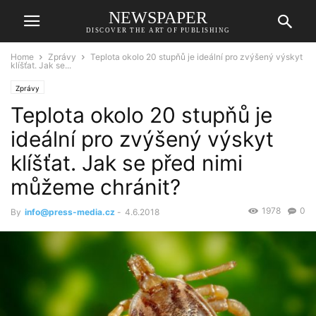
NEWSPAPER
DISCOVER THE ART OF PUBLISHING
Home
Zprávy
Teplota okolo 20 stupňů je ideální pro zvýšený výskyt
klíšťat. Jak se...
Zprávy
Teplota okolo 20 stupňů je
ideální pro zvýšený výskyt
klíšťat. Jak se před nimi
můžeme chránit?
1978
0
By
info@press-media.cz
-
4.6.2018