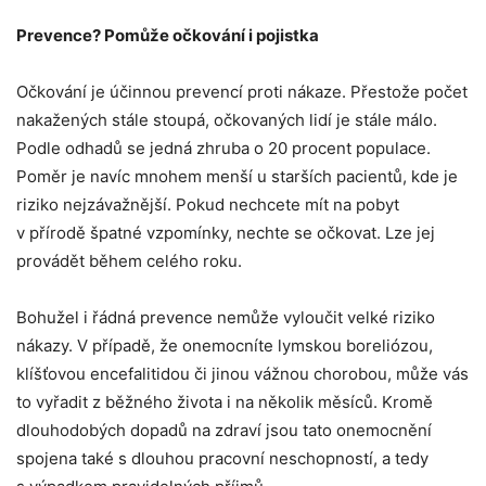
Prevence? Pomůže očkování i pojistka
Očkování je účinnou prevencí proti nákaze. Přestože počet
nakažených stále stoupá, očkovaných lidí je stále málo.
Podle odhadů se jedná zhruba o 20 procent populace.
Poměr je navíc mnohem menší u starších pacientů, kde je
riziko nejzávažnější. Pokud nechcete mít na pobyt
v přírodě špatné vzpomínky, nechte se očkovat. Lze jej
provádět během celého roku.
Bohužel i řádná prevence nemůže vyloučit velké riziko
nákazy. V případě, že onemocníte lymskou boreliózou,
klíšťovou encefalitidou či jinou vážnou chorobou, může vás
to vyřadit z běžného života i na několik měsíců. Kromě
dlouhodobých dopadů na zdraví jsou tato onemocnění
spojena také s dlouhou pracovní neschopností, a tedy