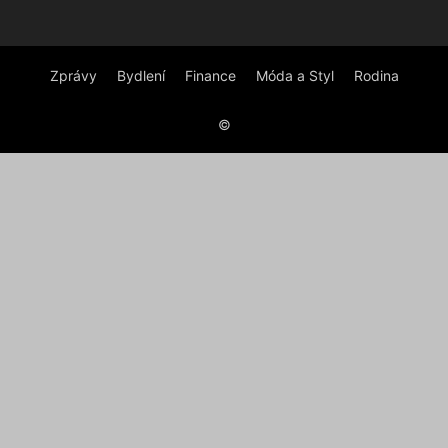
Zprávy
Bydlení
Finance
Móda a Styl
Rodina
©