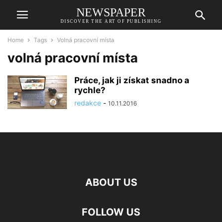
NEWSPAPER
DISCOVER THE ART OF PUBLISHING
Home
Tags
Volná pracovní místa
volná pracovní místa
Práce, jak ji získat snadno a
rychle?
redakce
-
10.11.2016
ABOUT US
FOLLOW US