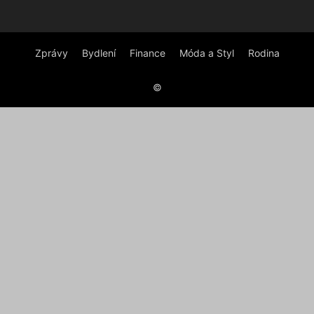
Zprávy
Bydlení
Finance
Móda a Styl
Rodina
©