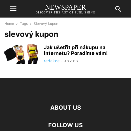
NEWSPAPER
DISCOVER THE ART OF PUBLISHING
Home
Tags
Slevový kupon
slevový kupon
Jak ušetřit při nákupu na
internetu? Poradíme vám!
redakce
-
9.8.2016
ABOUT US
FOLLOW US