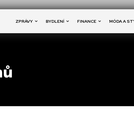
ZPRÁVY
BYDLENÍ
FINANCE
MÓDA A ST
mů