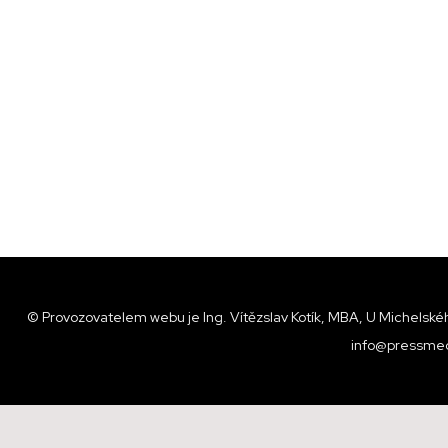
© Provozovatelem webu je Ing. Vítězslav Kotík, MBA, U Michelskéh
info@pressmed