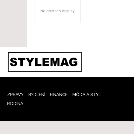
No posts to display
ZPRÁVY
BYDLENÍ
FINANCE
MÓDA A STYL
RODINA