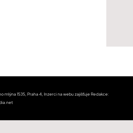
o mlýna 1535, Praha 4, Inzerci na webu zajišťuje Redakce:
ia.net