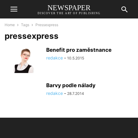
NEWSPAPER
DISCOVER THE ART OF PUBLISHING
Home
Tags
Pressexpress
pressexpress
Benefit pro zaměstnance
redakce
-
10.5.2015
Barvy podle nálady
redakce
-
28.7.2014