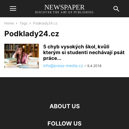
NEWSPAPER
DISCOVER THE ART OF PUBLISHING
Home
Tags
Podklady24.cz
Podklady24.cz
5 chyb vysokých škol, kvůli
kterým si studenti nechávají psát
práce...
info@press-media.cz
-
9.4.2018
ABOUT US
FOLLOW US