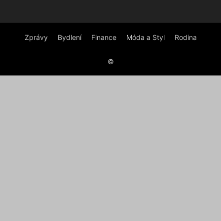
Zprávy
Bydlení
Finance
Móda a Styl
Rodina
©