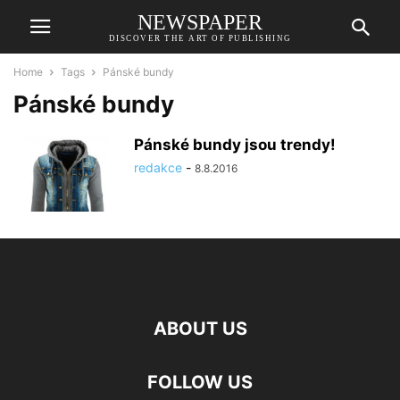
NEWSPAPER
DISCOVER THE ART OF PUBLISHING
Home
Tags
Pánské bundy
Pánské bundy
Pánské bundy jsou trendy!
redakce
-
8.8.2016
ABOUT US
FOLLOW US