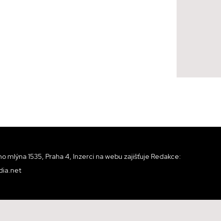
o mlýna 1535, Praha 4, Inzerci na webu zajišťuje Redakce:
ia.net