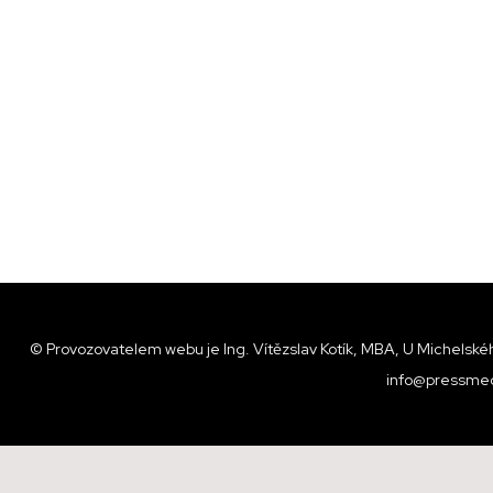
© Provozovatelem webu je Ing. Vítězslav Kotík, MBA, U Michelskéh
info@pressmed