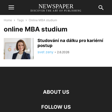
NEWSPAPER
DISCOVER THE ART OF PUBLISHING
Home
Tags
Online MBA studium
online MBA studium
Studování na dálku pro kariérní
postup
svet zeny
-
2.6.2026
ABOUT US
FOLLOW US