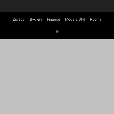
Zprávy
Bydlení
Finance
Móda a Styl
Rodina
©