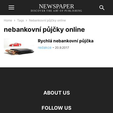
NEWSPAPER
DISCOVER THE ART OF PUBLISHING
Home
Tags
Nebankovní půjčky online
nebankovní půjčky online
Rychlá nebankovní půjčka
redakce
-
20.9.2017
ABOUT US
FOLLOW US