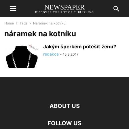
NEWSPAPER
DISCOVER THE ART OF PUBLISHING
Home
Tags
Náramek na kotníku
náramek na kotníku
Jakým šperkem potěšit ženu?
redakce
-
15.3.2017
ABOUT US
FOLLOW US