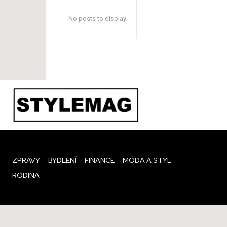
No posts to display
ZPRÁVY
BYDLENÍ
FINANCE
MÓDA A STYL
RODINA