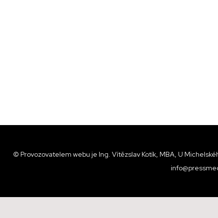
© Provozovatelem webu je Ing. Vítězslav Kotík, MBA, U Michelskéh
info@pressmed