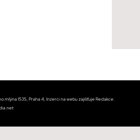
o mlýna 1535, Praha 4, Inzerci na webu zajišťuje Redakce:
ia.net