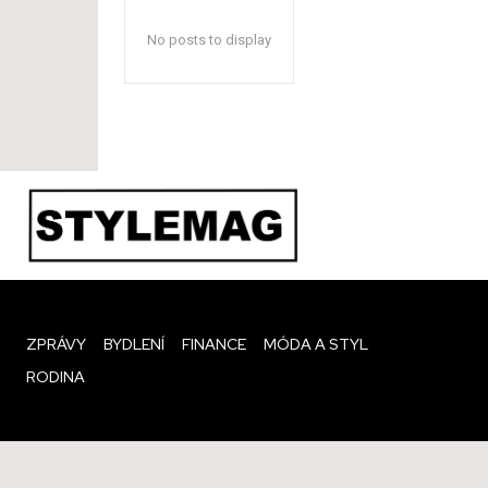
No posts to display
ZPRÁVY
BYDLENÍ
FINANCE
MÓDA A STYL
RODINA