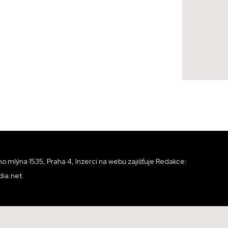
o mlýna 1535, Praha 4, Inzerci na webu zajišťuje Redakce:
ia.net