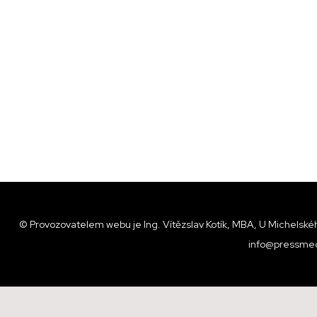
© Provozovatelem webu je Ing. Vítězslav Kotík, MBA, U Michelskéh
info@pressmed