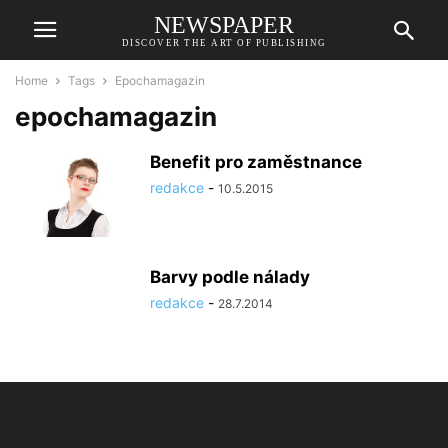
NEWSPAPER
DISCOVER THE ART OF PUBLISHING
Home
Tags
Epochamagazin
epochamagazin
Benefit pro zaměstnance
redakce
-
10.5.2015
Barvy podle nálady
redakce
-
28.7.2014