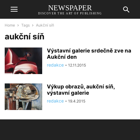
NEWSPAPER
DISCOVER THE ART OF PUBLISHING
Home
Tags
Aukční síň
aukční síň
Výstavní galerie srdečně zve na
Aukční den
redakce
-
12.11.2015
Výkup obrazů, aukční síň,
výstavní galerie
redakce
-
19.4.2015