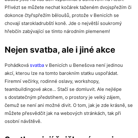
Přivézt se můžete nechat kočárek taženém dvojspřežím či
dokonce čtyřspřežím běloušů, protože v Benicích se
chovají starokladrubští koně. Jde o největší soukromý
hřebčín zabývající se tímto národním plemenem!
Nejen svatba, ale i jiné akce
Pohádková
svatba
v Benicích u Benešova není jedinou
akcí, kterou lze na tomto barokním statku uspořádat.
Firemní večírky, rodinné oslavy, workshopy,
teambuildingové akce… Stačí se domluvit. Ale nejlépe
s dostatečným předstihem, o prostory je velký zájem,
čemuž se není ani možné divit. O tom, jak je zde krásně, se
můžete přesvědčit jak na webových stránkách, tak při
osobní návštěvě.