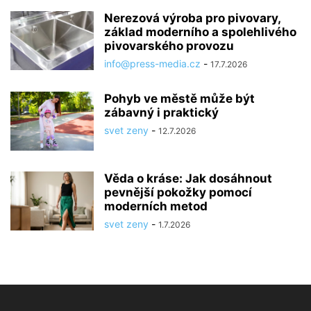
Nerezová výroba pro pivovary,
základ moderního a spolehlivého
pivovarského provozu
info@press-media.cz
-
17.7.2026
Pohyb ve městě může být
zábavný i praktický
svet zeny
-
12.7.2026
Věda o kráse: Jak dosáhnout
pevnější pokožky pomocí
moderních metod
svet zeny
-
1.7.2026