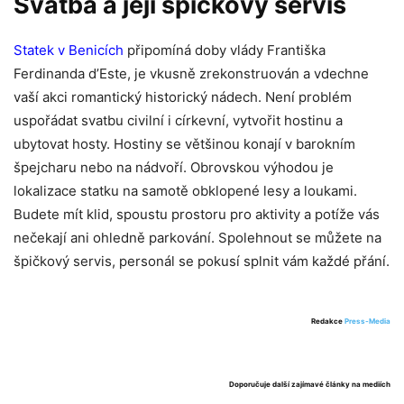
Svatba a její špičkový servis
Statek v Benicích
připomíná doby vlády Františka
Ferdinanda d’Este, je vkusně zrekonstruován a vdechne
vaší akci romantický historický nádech. Není problém
uspořádat svatbu civilní i církevní, vytvořit hostinu a
ubytovat hosty. Hostiny se většinou konají v barokním
špejcharu nebo na nádvoří. Obrovskou výhodou je
lokalizace statku na samotě obklopené lesy a loukami.
Budete mít klid, spoustu prostoru pro aktivity a potíže vás
nečekají ani ohledně parkování. Spolehnout se můžete na
špičkový servis, personál se pokusí splnit vám každé přání.
Redakce
Press-Media
Doporučuje další zajímavé články na mediích