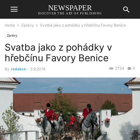
NEWSPAPER
DISCOVER THE ART OF PUBLISHING
Home
Zprávy
Svatba jako z pohádky v hřebčínu Favory Benice
Zprávy
Svatba jako z pohádky v
hřebčínu Favory Benice
2734
0
By
redakce
-
5.9.2016