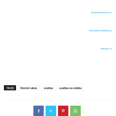
Seznam-Novinek.cz
InternetPressMedia.cz
PRwebs.cz
TAGS
firemní akce
svatba
svatba na statku