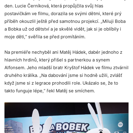
den. Lucie Černíková, která propůjčila svůj hlas
postavičkám ve filmu, dorazila se svými dětmi, které prý
příběh okouzlil ještě před samotnou projekcí. „Miluji Boba
a Bobka už od dětství a je skvělé vidět, jak si je oblíbily i
moje děti,“ svěřila se před promítáním.
Na premiéře nechyběl ani Matěj Hádek, dabér jednoho z
hlavních hrdinů, který přišel s partnerkou a synem
Alfonsem. Jeho mladší bratr Kryštof Hádek ve filmu ztvárnil
druhého králíka. „Na dabování jsme si hodně užili, zvlášť
když jsme si z legrace prohodili role. Ukázalo se, že to
takto funguje lépe,“ řekl Matěj se smíchem.