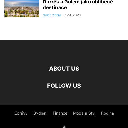
Durrës a Golem jako oblíbené
destinace
svet zeny
-
17.4.2026
ABOUT US
FOLLOW US
Zprávy
Bydlení
Finance
Móda a Styl
Rodina
©