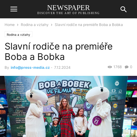
NEWSPAPER
DISCOVER THE ART OF PUBLISHING
Home
Rodina a vztahy
Slavní rodiče na premiéře Boba a Bobka
Rodina a vztahy
Slavní rodiče na premiéře
Boba a Bobka
1768
0
By
info@press-media.cz
-
7.12.2024