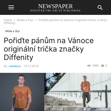
NEWSPAPER
DISCOVER THE ART OF PUBLISHING
Home
Móda a Styl
Pořiďte pánům na Vánoce originální trička značky
Diffenity
Móda a Styl
Pořiďte pánům na Vánoce
originální trička značky
Diffenity
1986
0
By
redakce
-
14.11.2016