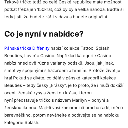
Takové tričko totiž po celé České republice máte možnost
potkat třeba jen 150krát, což by byla velká náhoda. Buďte si
tedy jisti, že budete zářit v davu a budete originální.
Co je nyní v nabídce?
Pánská trička Diffenity
nabízí kolekce Tattoo, Splash,
Beauties, Lovin‘ a Casino. Například kategorie Casino
nabízí hned dvě různé varianty potisků. Jsou, jak jinak,
s motivy spojenými s hazardem a hraním. Protože život je
hra! Pokud se divíte, co dělá v pánské kategorii kolekce
Beauties – tedy česky „krásky“, je to proto, že i muži dokáží
ocenit ženské rysy a ženskou krásu, kterou
nyní představuje tričko s názvem Marilyn – bohyní a
ženskou ikonou. Mají-li vaši kamarádi či brácha raději něco
barevnějšího, potom neváhejte a podívejte se na nabídku
kategorie Splash.