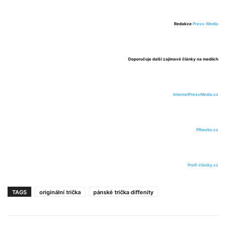
Redakce
Press-Media
Doporučuje další zajímavé články na mediích
InternetPressMedia.cz
PRwebs.cz
Profi-články.cz
TAGS
originální trička
pánské trička diffenity