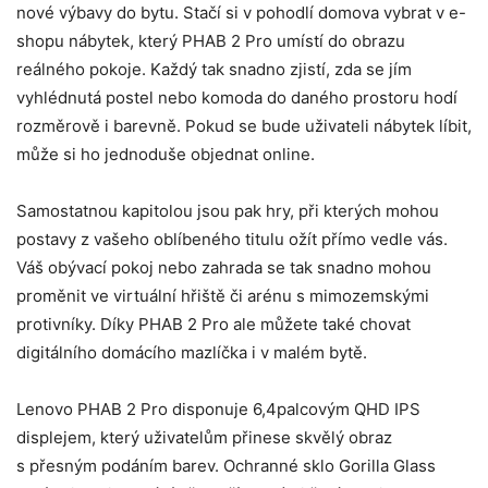
nové výbavy do bytu. Stačí si v pohodlí domova vybrat v e-
shopu nábytek, který PHAB 2 Pro umístí do obrazu
reálného pokoje. Každý tak snadno zjistí, zda se jím
vyhlédnutá postel nebo komoda do daného prostoru hodí
rozměrově i barevně. Pokud se bude uživateli nábytek líbit,
může si ho jednoduše objednat online.
Samostatnou kapitolou jsou pak hry, při kterých mohou
postavy z vašeho oblíbeného titulu ožít přímo vedle vás.
Váš obývací pokoj nebo zahrada se tak snadno mohou
proměnit ve virtuální hřiště či arénu s mimozemskými
protivníky. Díky PHAB 2 Pro ale můžete také chovat
digitálního domácího mazlíčka i v malém bytě.
Lenovo PHAB 2 Pro disponuje 6,4palcovým QHD IPS
displejem, který uživatelům přinese skvělý obraz
s přesným podáním barev. Ochranné sklo Gorilla Glass