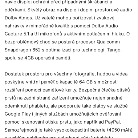
navíc displej ochrání před případnými škrábanci a
oděrkami. Skvělý obraz na displeji doplní prostorové audio
Dolby Atmos. Uživatelé mohou pořizovat i zvukové
nahrávky v mimořádné kvalitě s pomocí Dolby Audio
Capture 5.1 a tří mikrofonů s aktivním potlačením hluku. O
bezproblémový chod se postará procesor Qualcomm
Snapdragon 652 s optimalizací pro technologii Tango,
spolu se 4GB operační pamětí.
Dostatek prostoru pro všechny fotografie, hudbu a videa
poskytne vnitřní paměť o kapacitě 64 GB s možností
rozšíření pomocí paměťové karty. Bezpečná čtečka otisků
prstů na zadní straně zařízení umožňuje nejen snadné
odemknutí phabletu, ale podporuje také platby ve službě
Google Play i jiných službách umožňujících ověřování
pomocí skenování otisku prstu, jako například PayPal.
Samozřejmostí je také vysokokapacitní baterie (4050 mAh)
s rychlým nabíjením pro celodenní výdrž phabletu.