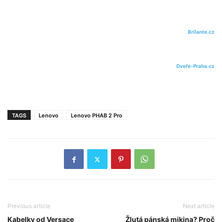
Brilante.cz
Dveře-Praha.cz
TAGS
Lenovo
Lenovo PHAB 2 Pro
Previous article
Next article
Kabelky od Versace
Žlutá pánská mikina? Proč