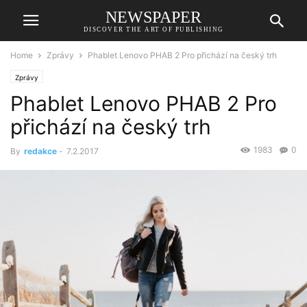
NEWSPAPER
DISCOVER THE ART OF PUBLISHING
Home
Zprávy
Phablet Lenovo PHAB 2 Pro přichází na český trh
Zprávy
Phablet Lenovo PHAB 2 Pro
přichází na český trh
1983
0
By
redakce
-
7.2.2017