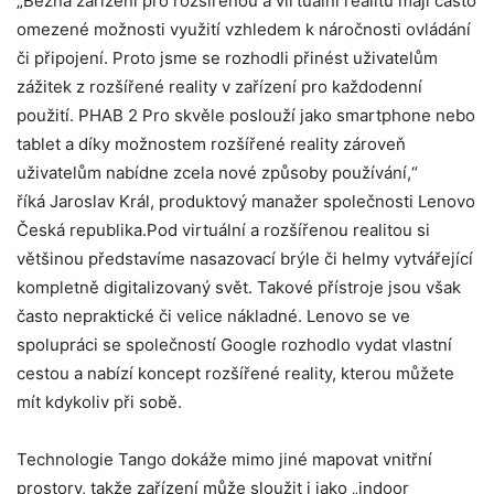
„Běžná zařízení pro rozšířenou a virtuální realitu mají často
omezené možnosti využití vzhledem k náročnosti ovládání
či připojení. Proto jsme se rozhodli přinést uživatelům
zážitek z rozšířené reality v zařízení pro každodenní
použití. PHAB 2 Pro skvěle poslouží jako smartphone nebo
tablet a díky možnostem rozšířené reality zároveň
uživatelům nabídne zcela nové způsoby používání,“
říká Jaroslav Král, produktový manažer společnosti Lenovo
Česká republika.Pod virtuální a rozšířenou realitou si
většinou představíme nasazovací brýle či helmy vytvářející
kompletně digitalizovaný svět. Takové přístroje jsou však
často nepraktické či velice nákladné. Lenovo se ve
spolupráci se společností Google rozhodlo vydat vlastní
cestou a nabízí koncept rozšířené reality, kterou můžete
mít kdykoliv při sobě.
Technologie Tango dokáže mimo jiné mapovat vnitřní
prostory, takže zařízení může sloužit i jako „indoor