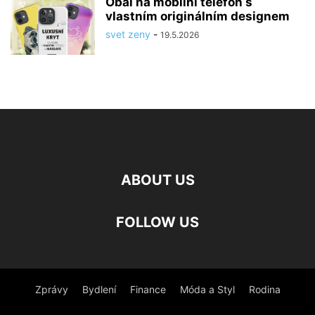
Obal na mobilní telefon s
vlastním originálním designem
svet zeny
-
19.5.2026
ABOUT US
FOLLOW US
Zprávy
Bydlení
Finance
Móda a Styl
Rodina