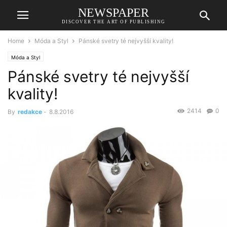
NEWSPAPER
DISCOVER THE ART OF PUBLISHING
Home
Móda a Styl
Pánské svetry té nejvyšší kvality!
Móda a Styl
Pánské svetry té nejvyšší
kvality!
2414
0
By
redakce
-
8.8.2016