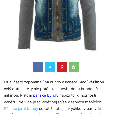
Muži často zapomínají na bundy a kabáty. Sladí většinou
celý outfit, který ale poté zkazí nevhodnou bundou či
mikinou. Přitom
pánské bundy
nabízí tolik možností
výběru. Nejvíce je to vidět nejspíše v teplých měsících.
Pánské jarní bundy
se totiž nebojí jakýchkoliv barev či