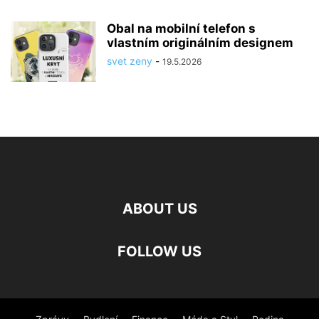
Obal na mobilní telefon s
vlastním originálním designem
svet zeny
-
19.5.2026
ABOUT US
FOLLOW US