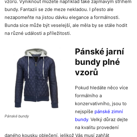
vzorů. Vyniknout můžete například také zajímavým střihem
bundy. Fantazii se zde meze nekladou. I přesto ale
nezapomeňte na jistou dávku elegance a formálnosti.
Bunda sice může být veselejší, ale měla by se stále hodit
na různé události a příležitosti.
Pánské jarní
bundy plné
vzorů
Pokud hledáte něco více
formálního a
konzervativního, jsou to
nejspíše
pánské zimní
Pánské bundy
bundy
.
Velký důraz dejte
na kvalitu provedení
daného kousku oblečení, jelikož Vás musí zahřát