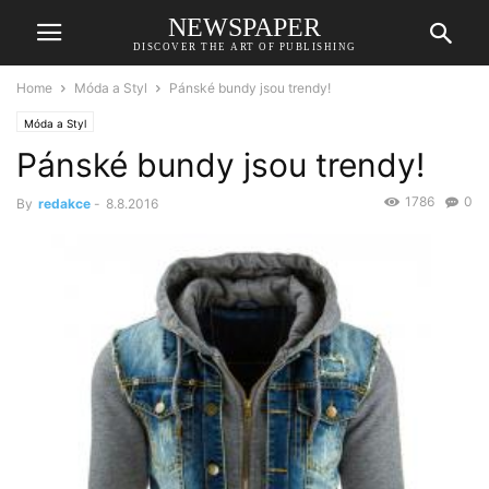
NEWSPAPER
DISCOVER THE ART OF PUBLISHING
Home
Móda a Styl
Pánské bundy jsou trendy!
Móda a Styl
Pánské bundy jsou trendy!
1786
0
By
redakce
-
8.8.2016