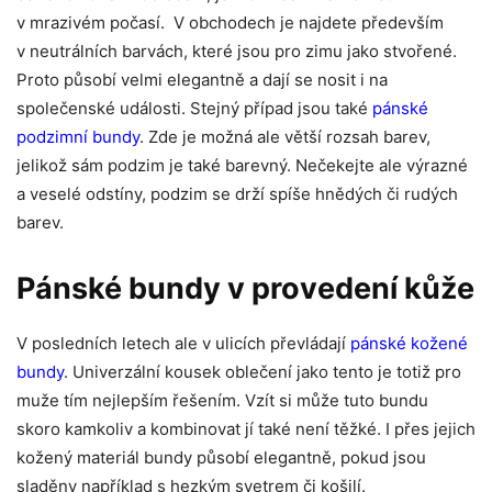
v mrazivém počasí. V obchodech je najdete především
v neutrálních barvách, které jsou pro zimu jako stvořené.
Proto působí velmi elegantně a dají se nosit i na
společenské události. Stejný případ jsou také
pánské
podzimní bundy
. Zde je možná ale větší rozsah barev,
jelikož sám podzim je také barevný. Nečekejte ale výrazné
a veselé odstíny, podzim se drží spíše hnědých či rudých
barev.
Pánské bundy v provedení kůže
V posledních letech ale v ulicích převládají
pánské kožené
bundy
. Univerzální kousek oblečení jako tento je totiž pro
muže tím nejlepším řešením. Vzít si může tuto bundu
skoro kamkoliv a kombinovat jí také není těžké. I přes jejich
kožený materiál bundy působí elegantně, pokud jsou
sladěny například s hezkým svetrem či košilí.