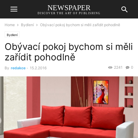
NEWSPAPER
DISCOVER THE ART OF PUBLISHING
Home
Bydlení
Obývací pokoj bychom si měli zařídit pohodlně
Bydlení
Obývací pokoj bychom si měli
zařídit pohodlně
2241
0
By
redakce
-
15.2.2016