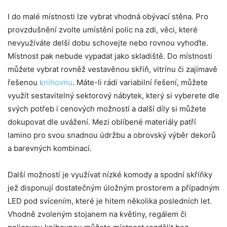
I do malé místnosti lze vybrat vhodná obývací stěna. Pro
provzdušnění zvolte umístění polic na zdi, věci, které
nevyužíváte delší dobu schovejte nebo rovnou vyhoďte.
Místnost pak nebude vypadat jako skladiště. Do místnosti
můžete vybrat rovněž vestavěnou skříň, vitrínu či zajímavě
řešenou
knihovnu
. Máte-li rádi variabilní řešení, můžete
využít sestavitelný sektorový nábytek, který si vyberete dle
svých potřeb i cenových možností a další díly si můžete
dokupovat dle uvážení. Mezi oblíbené materiály patří
lamino pro svou snadnou údržbu a obrovský výběr dekorů
a barevných kombinací.
Další možností je využívat nízké komody a spodní skříňky
jež disponují dostatečným úložným prostorem a případným
LED pod svícením, které je hitem několika posledních let.
Vhodně zvoleným stojanem na květiny, regálem či