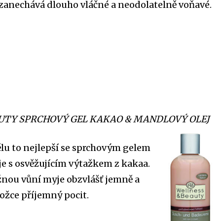
 zanechává dlouho vláčné a neodolatelně voňavé.
UTY SPRCHOVÝ GEL KAKAO & MANDLOVÝ OLEJ
lu to nejlepší se sprchovým gelem
e s osvěžujícím výtažkem z kakaa.
žnou vůní myje obzvlášť jemně a
ožce příjemný pocit.