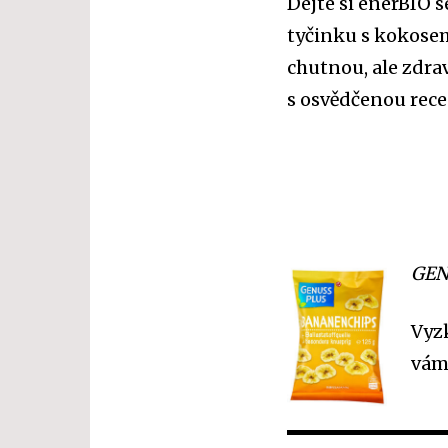
Dejte si enerBIO
tyčinku s kokosem
chutnou, ale zdra
s osvědčenou rece
GEN
Vyz
vám 