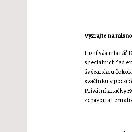
Vyzrajte na mlsno
Honí vás mlsná? D
speciálních řad e
švýcarskou čokol
svačinku v podob
Privátní značky 
zdravou alternati