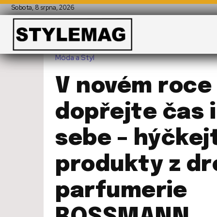
Sobota, 8 srpna, 2026
Móda a Styl
V novém roce 
dopřejte čas i
sebe – hýčkej
produkty z dr
parfumerie