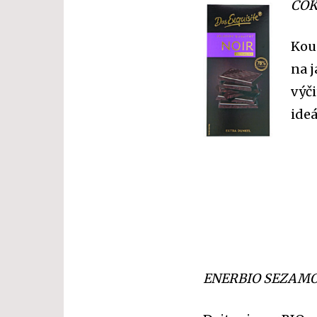
ČOK
Kous
na 
výči
ideá
ENERBIO SEZAMO