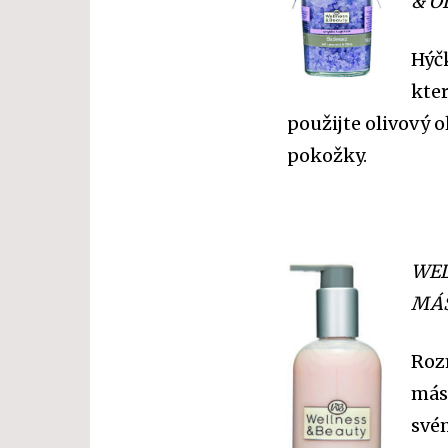
& O
Hýč
kter
použijte olivový 
pokožky.
WEL
MÁS
Roz
más
své