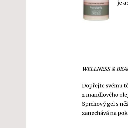
je a
WELLNESS & BEA
Dopřejte svému tě
z mandlového olej
Sprchový gel s ně
zanechává na pok