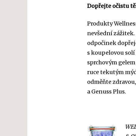
Dopřejte očistu tě
Produkty Wellness
nevšední zážitek.
odpočinek dopřeje 
s koupelovou solí
sprchovým gelem 
ruce tekutým mý
odměňte zdravou, 
a Genuss Plus.
WEL