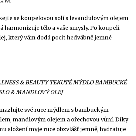
LIVA
kejte se koupelovou solí s levandulovým olejem,
á harmonizuje tělo a vaše smysly. Po koupeli
olej, který vám dodá pocit hedvábně jemné
LNESS & BEAUTY TEKUTÉ MÝDLO BAMBUCKÉ
LO & MANDLOVÝ OLEJ
mazlujte své ruce mýdlem s bambuckým
lem, mandlovým olejem a ořechovou vůní. Díky
mu složení myje ruce obzvlášť jemně, hydratuje