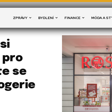
ZPRÁVY
BYDLENÍ
FINANCE
MÓDA A ST
si
 pro
te se
ogerie