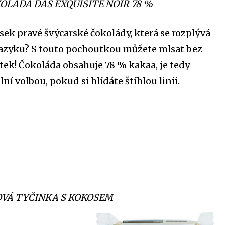
OLÁDA DAS EXQUISITE NOIR 78 %
ek pravé švýcarské čokolády, která se rozplývá
jazyku? S touto pochoutkou můžete mlsat bez
tek! Čokoláda obsahuje 78 % kakaa, je tedy
lní volbou, pokud si hlídáte štíhlou linii.
VÁ TYČINKA S KOKOSEM