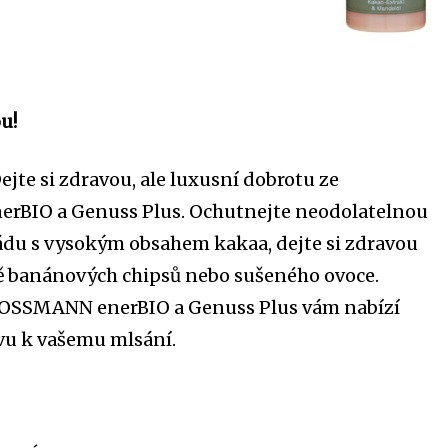
u!
ejte si zdravou, ale luxusní dobrotu ze
nerBIO a Genuss Plus. Ochutnejte neodolatelnou
ádu s vysokým obsahem kakaa, dejte si zdravou
ě banánových chipsů nebo sušeného ovoce.
ROSSMANN enerBIO a Genuss Plus vám nabízí
vu k vašemu mlsání.