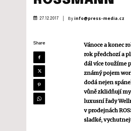
ROSSMANN
By
info@press-media.cz
27.12.2017
Share
Vánoce a konec r
rok předchozí a p
dál více toužíme 
známý pojem work-
dodá nejen spánek,
vůně zklidňují my
luxusní řady Welln
v prodejnách ROS
sladké, vychutnej