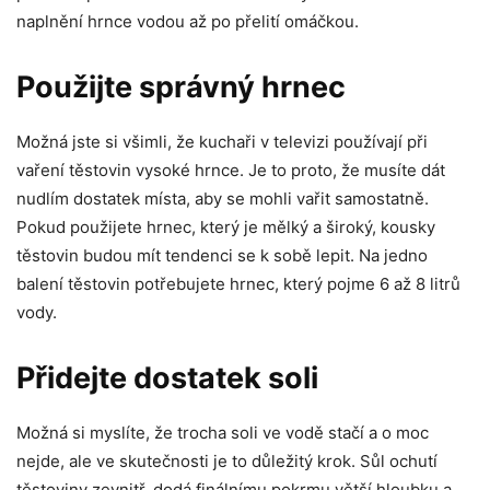
naplnění hrnce vodou až po přelití omáčkou.
Použijte správný hrnec
Možná jste si všimli, že kuchaři v televizi používají při
vaření těstovin vysoké hrnce. Je to proto, že musíte dát
nudlím dostatek místa, aby se mohli vařit samostatně.
Pokud použijete hrnec, který je mělký a široký, kousky
těstovin budou mít tendenci se k sobě lepit. Na jedno
balení těstovin potřebujete hrnec, který pojme 6 až 8 litrů
vody.
Přidejte dostatek soli
Možná si myslíte, že trocha soli ve vodě stačí a o moc
nejde, ale ve skutečnosti je to důležitý krok. Sůl ochutí
těstoviny zevnitř, dodá finálnímu pokrmu větší hloubku a