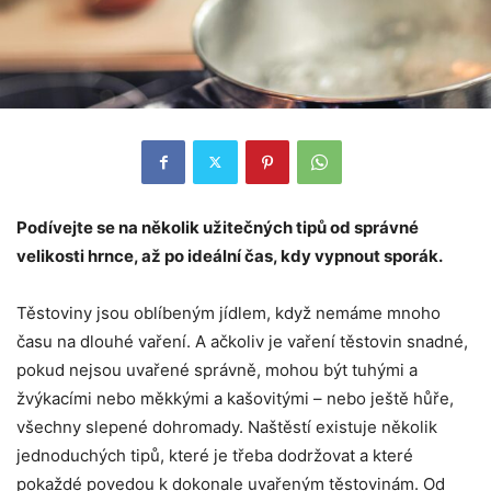
Podívejte se na několik užitečných tipů od správné
velikosti hrnce, až po ideální čas, kdy vypnout sporák.
Těstoviny jsou oblíbeným jídlem, když nemáme mnoho
času na dlouhé vaření. A ačkoliv je vaření těstovin snadné,
pokud nejsou uvařené správně, mohou být tuhými a
žvýkacími nebo měkkými a kašovitými – nebo ještě hůře,
všechny slepené dohromady. Naštěstí existuje několik
jednoduchých tipů, které je třeba dodržovat a které
pokaždé povedou k dokonale uvařeným těstovinám. Od