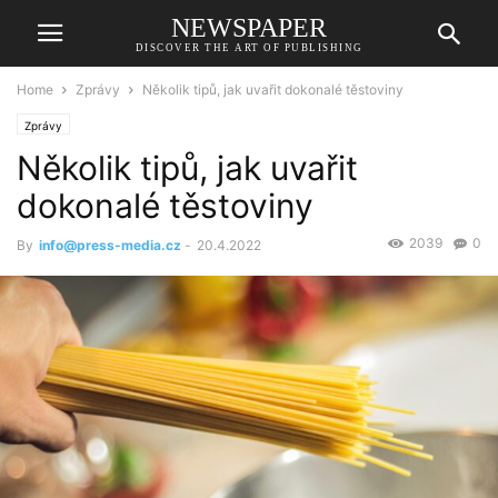
NEWSPAPER
DISCOVER THE ART OF PUBLISHING
Home
Zprávy
Několik tipů, jak uvařit dokonalé těstoviny
Zprávy
Několik tipů, jak uvařit
dokonalé těstoviny
2039
0
By
info@press-media.cz
-
20.4.2022