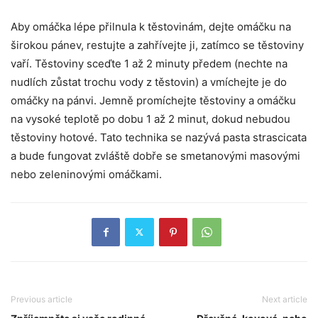
Aby omáčka lépe přilnula k těstovinám, dejte omáčku na
širokou pánev, restujte a zahřívejte ji, zatímco se těstoviny
vaří. Těstoviny sceďte 1 až 2 minuty předem (nechte na
nudlích zůstat trochu vody z těstovin) a vmíchejte je do
omáčky na pánvi. Jemně promíchejte těstoviny a omáčku
na vysoké teplotě po dobu 1 až 2 minut, dokud nebudou
těstoviny hotové. Tato technika se nazývá pasta strascicata
a bude fungovat zvláště dobře se smetanovými masovými
nebo zeleninovými omáčkami.
Previous article
Next article