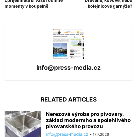
Zpříjemněte si vaše rodinné
Dřevěné, kovové, nebo
momenty v koupelně
kolejnicové garnýže?
info@press-media.cz
RELATED ARTICLES
Nerezová výroba pro pivovary,
základ moderního a spolehlivého
pivovarského provozu
info@press-media.cz
-
17.7.2026