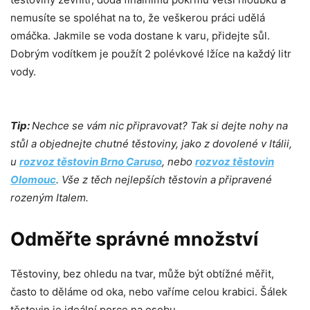
nemusíte se spoléhat na to, že veškerou práci udělá
omáčka. Jakmile se voda dostane k varu, přidejte sůl.
Dobrým vodítkem je použít 2 polévkové lžíce na každý litr
vody.
Tip:
Nechce se vám nic připravovat? Tak si dejte nohy na
stůl a objednejte chutné těstoviny, jako z dovolené v Itálii,
u
rozvoz těstovin Brno Caruso
, nebo
rozvoz těstovin
Olomouc
. Vše z těch nejlepších těstovin a připravené
rozeným Italem.
Odměřte správné množství
Těstoviny, bez ohledu na tvar, může být obtížné měřit,
často to děláme od oka, nebo vaříme celou krabici. Šálek
těstovin je ideální porce na osobu.