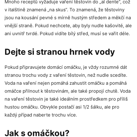
Mnoho receptů vyžaduje vaření těstovin do „al dente“, což
v italštině znamená „na skus“. To znamená, že těstoviny
jsou na kousání pevné s mírně hustým středem a měkčí na
vnější straně. Pokud nechcete, aby byly nudle kašovité, ale
ani uvnitř tvrdé. Pokud vidíte bílý střed, musí se vařit déle.
Dejte si stranou hrnek vody
Pokud připravujete domácí omáčku, je vždy rozumné dát
stranou trochu vody z vaření těstovin, než nudle scedíte.
Voda na vaření nejen pomáhá zahustit omáčku a pomáhá
omáčce přilnout k těstovinám, ale také propojí chutě. Voda
na vaření těstovin je také ideálním prostředkem pro příliš
hustou omáčku. Obvykle postačí asi 1/2 šálku, ale pro
každý případ naberte trochu více.
Jak s omáčkou?