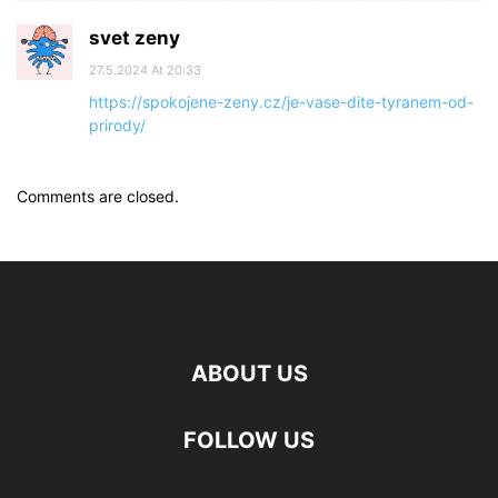
svet zeny
27.5.2024 At 20:33
https://spokojene-zeny.cz/je-vase-dite-tyranem-od-
prirody/
Comments are closed.
ABOUT US
FOLLOW US