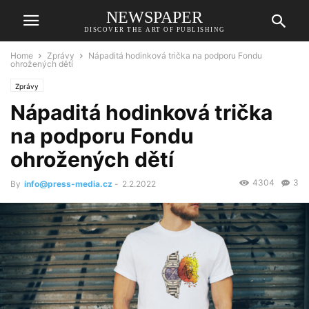
NEWSPAPER
DISCOVER THE ART OF PUBLISHING
Home
Zprávy
Nápaditá hodinková trička na podporu Fondu
ohrožených dětí
Zprávy
Nápaditá hodinková trička
na podporu Fondu
ohrožených dětí
4304
3
By
info@press-media.cz
-
2.2.2022