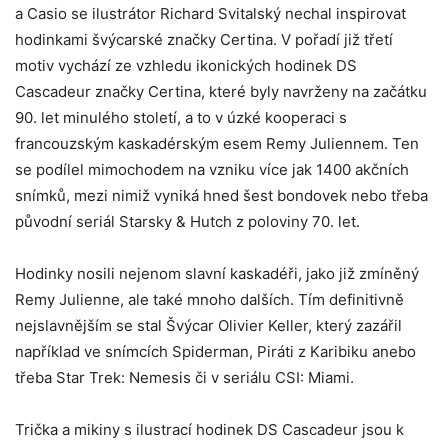
a Casio se ilustrátor Richard Svitalský nechal inspirovat
hodinkami švýcarské značky Certina. V pořadí již třetí
motiv vychází ze vzhledu ikonických hodinek DS
Cascadeur značky Certina, které byly navrženy na začátku
90. let minulého století, a to v úzké kooperaci s
francouzským kaskadérským esem Remy Juliennem. Ten
se podílel mimochodem na vzniku více jak 1400 akčních
snímků, mezi nimiž vyniká hned šest bondovek nebo třeba
původní seriál Starsky & Hutch z poloviny 70. let.
Hodinky nosili nejenom slavní kaskadéři, jako již zmíněný
Remy Julienne, ale také mnoho dalších. Tím definitivně
nejslavnějším se stal Švýcar Olivier Keller, který zazářil
například ve snímcích Spiderman, Piráti z Karibiku anebo
třeba Star Trek: Nemesis či v seriálu CSI: Miami.
Trička a mikiny s ilustrací hodinek DS Cascadeur jsou k