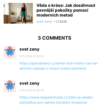
Věda o kráse: Jak dosáhnout
pevnější pokožky pomocí
moderních metod
svet zeny
-
1.7.2026
3 COMMENTS
svet zeny
27.5.2024 At 20:32
https://specialzeny.cz/temer-dve-tretiny-zen-se-
aktivne-zajimaji-o-zdravi-sveho-partnera/
svet zeny
27.5.2024 At 20:32
https://www.magazinmoda.cz/zlato-je-idealni-
komoditou-pro-takrka-kazdeho-investora/