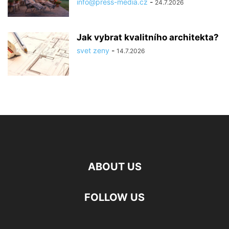
info@press-media.cz
-
24.7.2026
Jak vybrat kvalitního architekta?
svet zeny
-
14.7.2026
ABOUT US
FOLLOW US