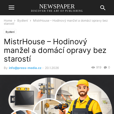
NEWSPAPER
DISCOVER THE ART OF PUBLISHING
Home
Bydlení
MistrHouse – Hodinový manžel a domácí opravy bez
starostí
Bydlení
MistrHouse – Hodinový
manžel a domácí opravy bez
starostí
919
0
By
info@press-media.cz
-
20.1.2026