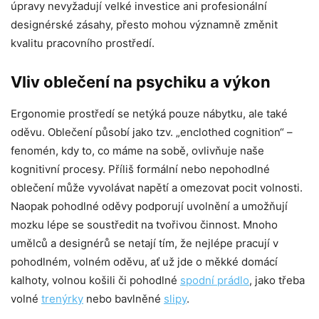
úpravy nevyžadují velké investice ani profesionální
designérské zásahy, přesto mohou významně změnit
kvalitu pracovního prostředí.
Vliv oblečení na psychiku a výkon
Ergonomie prostředí se netýká pouze nábytku, ale také
oděvu. Oblečení působí jako tzv. „enclothed cognition“ –
fenomén, kdy to, co máme na sobě, ovlivňuje naše
kognitivní procesy. Příliš formální nebo nepohodlné
oblečení může vyvolávat napětí a omezovat pocit volnosti.
Naopak pohodlné oděvy podporují uvolnění a umožňují
mozku lépe se soustředit na tvořivou činnost. Mnoho
umělců a designérů se netají tím, že nejlépe pracují v
pohodlném, volném oděvu, ať už jde o měkké domácí
kalhoty, volnou košili či pohodlné
spodní prádlo
, jako třeba
volné
trenýrky
nebo bavlněné
slipy
.