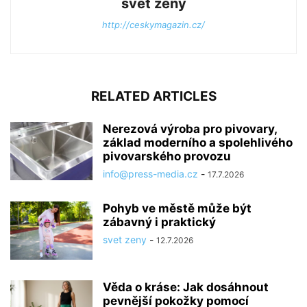
svet zeny
http://ceskymagazin.cz/
RELATED ARTICLES
Nerezová výroba pro pivovary,
základ moderního a spolehlivého
pivovarského provozu
info@press-media.cz
-
17.7.2026
Pohyb ve městě může být
zábavný i praktický
svet zeny
-
12.7.2026
Věda o kráse: Jak dosáhnout
pevnější pokožky pomocí