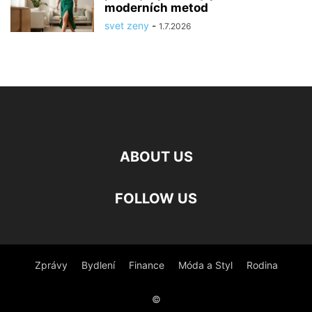
moderních metod
svet zeny
-
1.7.2026
ABOUT US
FOLLOW US
Zprávy
Bydlení
Finance
Móda a Styl
Rodina
©