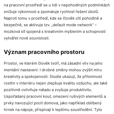
na pracovní prostředí se u lidí v nepohodlných podmínkách
snižuje výkonnost a zpomaluje rychlost řešení úkolů.
Naproti tomu v prostředí, kde se člověk cítí pohodlně a
bezpečně, se aktivuje tzv. „default mode network“ –
mozková síť spojená s kreativním myšlením a schopností
vytvářet nové souvislosti.
Význam pracovního prostoru
Prostor, ve kterém člověk tvoří, má zásadní vliv na jeho
mentální nastavení. I drobné změny mohou zvýšit míru
kreativity a spokojenosti. Studie ukazují, že přítomnost
rostlin v interiéru nejen zlepšuje kvalitu vzduchu, ale také
pozitivně ovlivňuje náladu a zvyšuje produktivitu.
Uspořádaný pracovní kout, omezení rušivých elementů a
prvky navozující pocit domova, jako například oblíbený
hrnek na nápoje, přispívají k lepšímu soustředění. Tyto