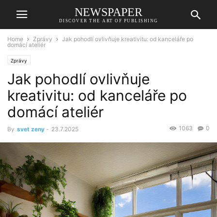
NEWSPAPER
DISCOVER THE ART OF PUBLISHING
Home
Zprávy
Jak pohodlí ovlivňuje kreativitu: od kanceláře po
domácí ateliér
Zprávy
Jak pohodlí ovlivňuje
kreativitu: od kanceláře po
domácí ateliér
1063
0
By
svet zeny
-
23.7.2025