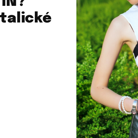
 IN?
talické