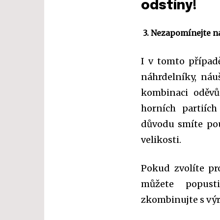
odstíny!
3. Nezapomínejte n
I v tomto případ
náhrdelníky, náu
kombinaci oděvů
horních partiíc
důvodu smíte po
velikosti.
Pokud zvolíte pro
můžete popustit
zkombinujte s výr