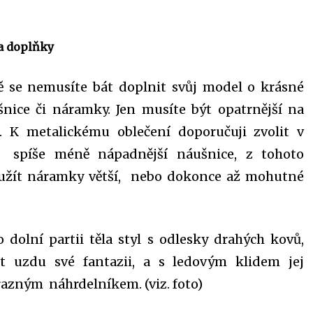
a doplňky
ě se nemusíte bát doplnit svůj model o krásné
šnice či náramky. Jen musíte být opatrnější na
. K metalickému oblečení doporučuji zvolit v
h spíše méně nápadnější náušnice, z tohoto
užít náramky větší, nebo dokonce až mohutné
 dolní partii těla styl s odlesky drahých kovů,
 uzdu své fantazii, a s ledovým klidem jej
azným náhrdelníkem. (viz. foto)