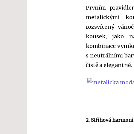
Prvním pravidle
metalickými k
rozsvícený vánoč
kousek, jako n
kombinace vynikn
s neutrálními bar
čistě a elegantně.
2. Střihová harmoni