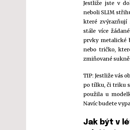
Jestliže jste v d
neboli SLIM střih
které zvýrazňují
stále více žádan
prvky metalické 
nebo tričko, kte
zmiňované sukně č
TIP: Jestliže vás
po tílku, či triku 
použila u modelky
Navíc budete vypa
Jak být v l