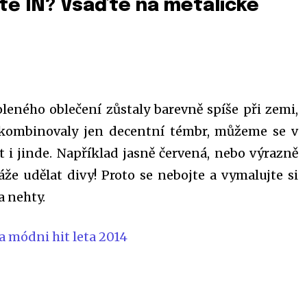
étě IN? Vsaďte na metalické
leného oblečení zůstaly barevně spíše při zemi,
kombinovaly jen decentní témbr, můžeme se v
t i jinde. Například jasně červená, nebo výrazně
že udělat divy! Proto se nebojte a vymalujte si
a nehty.