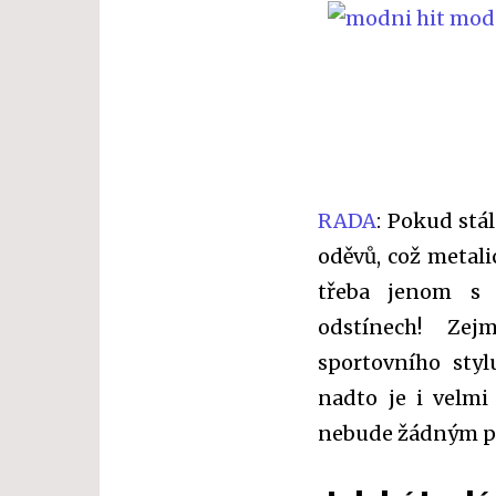
RADA
: Pokud stá
oděvů, což metali
třeba jenom s 
odstínech! Zejm
sportovního styl
nadto je i velm
nebude žádným p