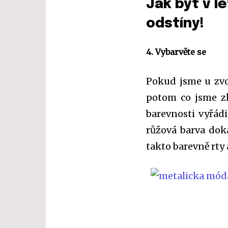
Jak být v l
odstíny!
4. Vybarvěte se
Pokud jsme u zvo
potom co jsme z
barevnosti vyřádi
růžová barva doká
takto barevně rty 