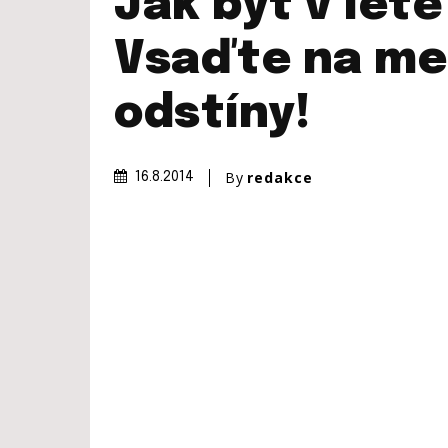
Jak být v létě
Vsaďte na me
odstíny!
By
redakce
16.8.2014