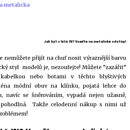
Jak být v létě IN? Vsaďte na metalické odstíny!
le nemůžete přijít na chuť nosit výraznější barvu
cký styl modelů je, nezoufejte! Můžete “zazářit”
kabelkou nebo botami v těchto blyštivých
éna módní obuv na klínku, pojatá lehce do
u, navíc se šněrováním, vypadá nejen užasně,
i pohodlná. Takže celodenní nákup s nimi už
roblémem!