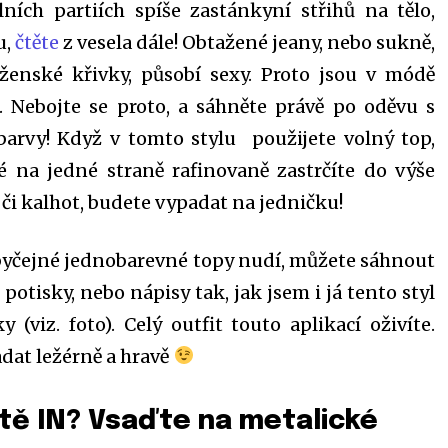
olních partiích spíše zastánkyní střihů na tělo,
u,
čtěte
z vesela dále! Obtažené jeany, nebo sukně,
 ženské křivky, působí sexy. Proto jsou v módě
é. Nebojte se proto, a sáhněte právě po oděvu s
barvy! Když v tomto stylu použijete volný top,
ré na jedné straně rafinovaně zastrčíte do výše
i kalhot, budete vypadat na jedničku!
 obyčejné jednobarevné topy nudí, můžete sáhnout
s potisky, nebo nápisy tak, jak jsem i já tento styl
 (viz. foto). Celý outfit touto aplikací oživíte.
dat ležérně a hravě
étě IN? Vsaďte na metalické