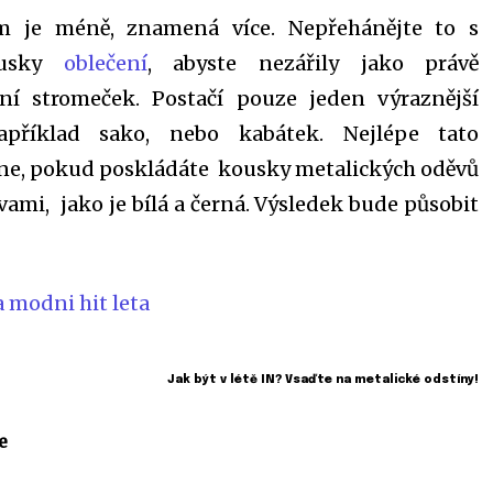
m je méně, znamená více. Nepřehánějte to s
ousky
oblečení
, abyste nezářily jako právě
ní stromeček. Postačí pouze jeden výraznější
apříklad sako, nebo kabátek. Nejlépe tato
e, pokud poskládáte kousky metalických oděvů
vami, jako je bílá a černá. Výsledek bude působit
Jak být v létě IN? Vsaďte na metalické odstíny!
e