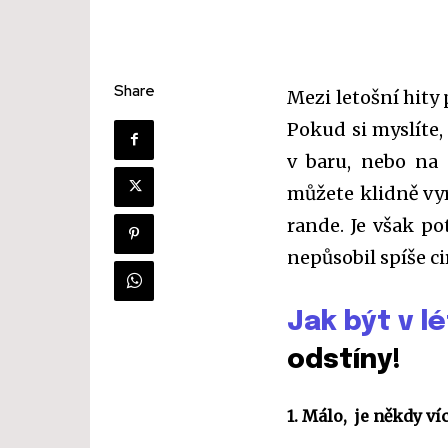
Share
Mezi letošní hity
Pokud si myslíte,
v baru, nebo na 
můžete klidně vy
rande. Je však p
nepůsobil spíše 
Jak být v l
odstíny!
1. Málo, je někdy ví