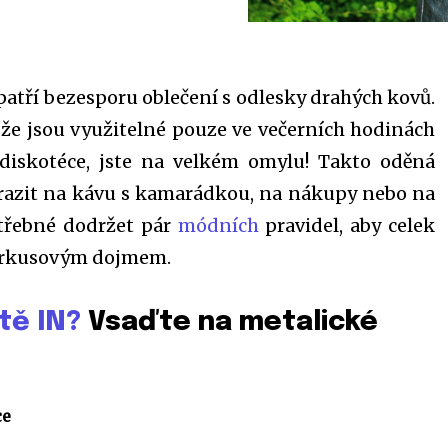
 patří bezesporu oblečení s odlesky drahých kovů.
 že jsou využitelné pouze ve večerních hodinách
diskotéce, jste na velkém omylu! Takto oděná
razit na kávu s kamarádkou, na nákupy nebo na
otřebné dodržet pár
módních
pravidel, aby celek
cirkusovým dojmem.
étě IN?
Vsaďte na metalické
ce