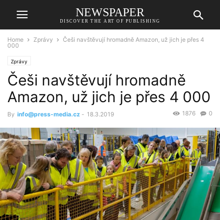
NEWSPAPER
DISCOVER THE ART OF PUBLISHING
Home
Zprávy
Češi navštěvují hromadně Amazon, už jich je přes 4
000
Zprávy
Češi navštěvují hromadně
Amazon, už jich je přes 4 000
1876
0
By
info@press-media.cz
-
18.3.2019