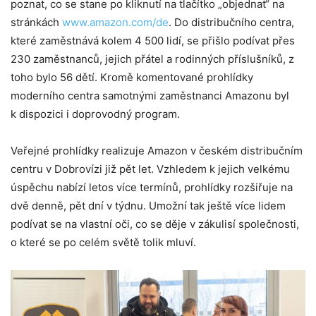
poznat, co se stane po kliknutí na tlačítko „objednat“ na
stránkách
www.amazon.com/de
. Do distribučního centra,
které zaměstnává kolem 4 500 lidí, se přišlo podívat přes
230 zaměstnanců, jejich přátel a rodinných příslušníků, z
toho bylo 56 dětí. Kromě komentované prohlídky
moderního centra samotnými zaměstnanci Amazonu byl
k dispozici i doprovodný program.
Veřejné prohlídky realizuje Amazon v českém distribučním
centru v Dobrovízi již pět let. Vzhledem k jejich velkému
úspěchu nabízí letos více termínů, prohlídky rozšiřuje na
dvě denně, pět dní v týdnu. Umožní tak ještě více lidem
podívat se na vlastní oči, co se děje v zákulisí společnosti,
o které se po celém světě tolik mluví.