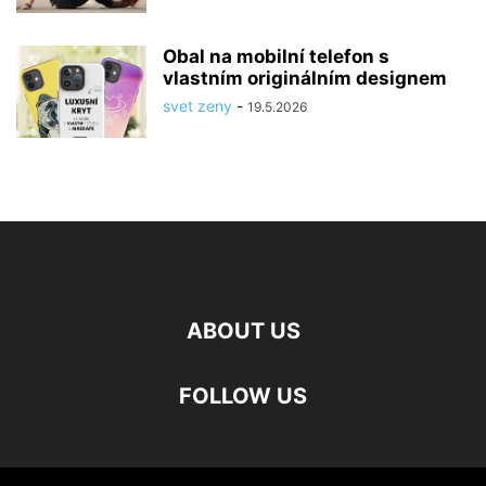
Obal na mobilní telefon s
vlastním originálním designem
svet zeny
-
19.5.2026
ABOUT US
FOLLOW US