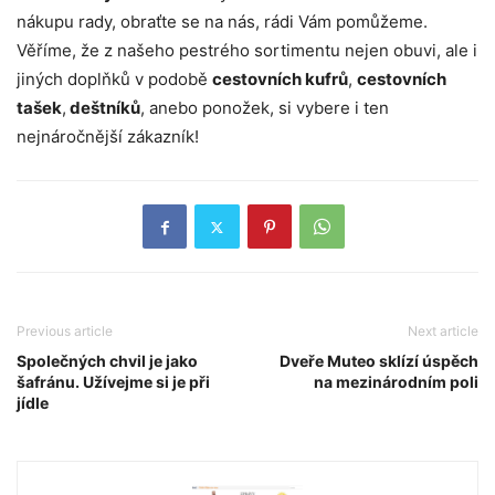
nákupu rady, obraťte se na nás, rádi Vám pomůžeme.
Věříme, že z našeho pestrého sortimentu nejen obuvi, ale i
jiných doplňků v podobě
cestovních kufrů
,
cestovních
tašek
,
deštníků
, anebo ponožek, si vybere i ten
nejnáročnější zákazník!
Previous article
Next article
Společných chvil je jako
Dveře Muteo sklízí úspěch
šafránu. Užívejme si je při
na mezinárodním poli
jídle