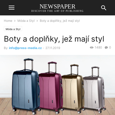
NEWSPAPER
DISCOVER THE ART OF PUBLISHING
Home
Móda a Styl
Boty a doplňky, jež mají styl
Móda a Styl
Boty a doplňky, jež mají styl
1480
0
By
info@press-media.cz
-
27.11.2019