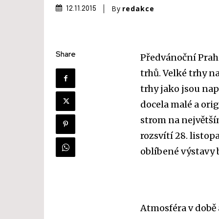
By
redakce
12.11.2015
Share
Předvánoční Prah
trhů. Velké trhy 
trhy jako jsou na
docela malé a ori
strom na největš
rozsvítí 28. listo
oblíbené výstavy 
Atmosféra v době 