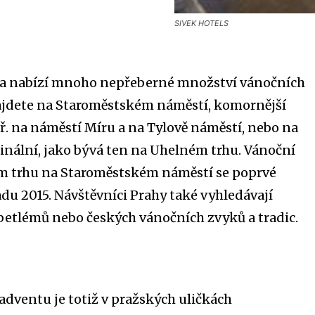
SIVEK HOTELS
a nabízí mnoho nepřeberné množství vánočních
najdete na Staroměstském náměstí, komornější
př. na náměstí Míru a na Tylově náměstí, nebo na
ginální, jako bývá ten na Uhelném trhu. Vánoční
ím trhu na Staroměstském náměstí se poprvé
padu 2015. Návštěvníci Prahy také vyhledávají
betlémů nebo českých vánočních zvyků a tradic.
adventu je totiž v pražských uličkách