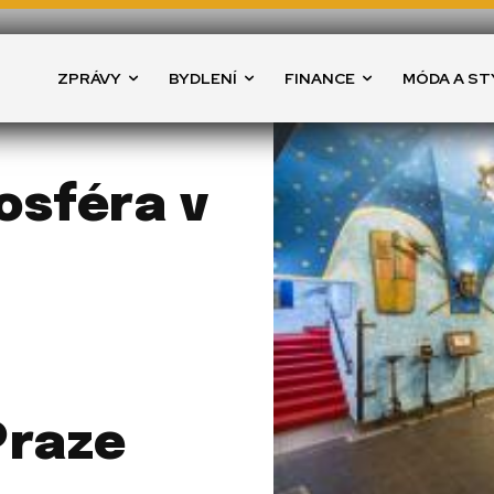
ZPRÁVY
BYDLENÍ
FINANCE
MÓDA A ST
osféra v
Praze