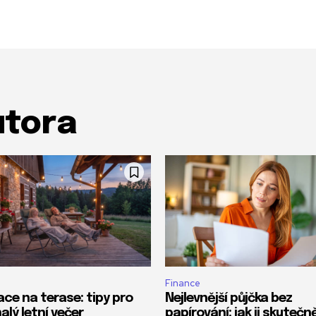
utora
Finance
ace na terase: tipy pro
Nejlevnější půjčka bez
alý letní večer
papírování: jak ji skutečn