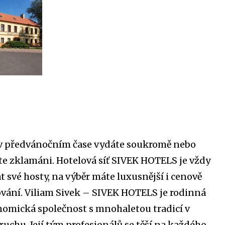
y v předvánočním čase vydáte soukromě nebo
e zklamáni. Hotelová síť SIVEK HOTELS je vždy
t své hosty, na výběr máte luxusnější i cenově
vání. Viliam Sivek – SIVEK HOTELS je rodinná
nomická společnost s mnohaletou tradicí v
ruchu. Její tým profesionálů se těší na každého