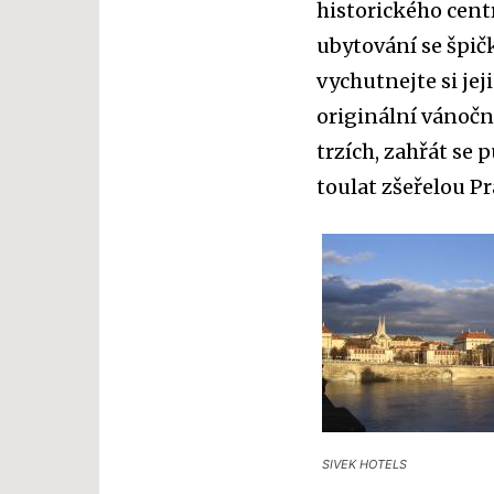
historického cent
ubytování se špič
vychutnejte si je
originální vánočn
trzích, zahřát se
toulat zšeřelou P
SIVEK HOTELS