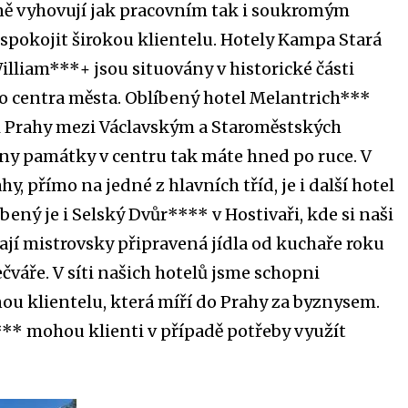
ě vyhovují jak pracovním tak i soukromým
spokojit širokou klientelu. Hotely Kampa Stará
illiam***+ jsou situovány v historické části
ko centra města. Oblíbený hotel Melantrich***
i Prahy mezi Václavským a Staroměstských
ny památky v centru tak máte hned po ruce. V
, přímo na jedné z hlavních tříd, je i další hotel
ený je i Selský Dvůr**** v Hostivaři, kde si naši
ají mistrovsky připravená jídla od kuchaře roku
čváře. V síti našich hotelů jsme schopni
nou klientelu, která míří do Prahy za byznysem.
** mohou klienti v případě potřeby využít