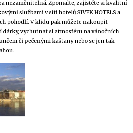
ra nezaměnitelná. Zpomalte, zajistěte si kvalitní
kovými službami v síti hotelů SIVEK HOTELS a
jich pohodlí. V klidu pak můžete nakoupit
í dárky, vychutnat si atmosféru na vánočních
 punčem či pečenými kaštany nebo se jen tak
rahou.