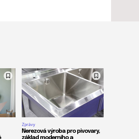
Zprávy
Nerezová výroba pro pivovary,
ě
základ moderního a