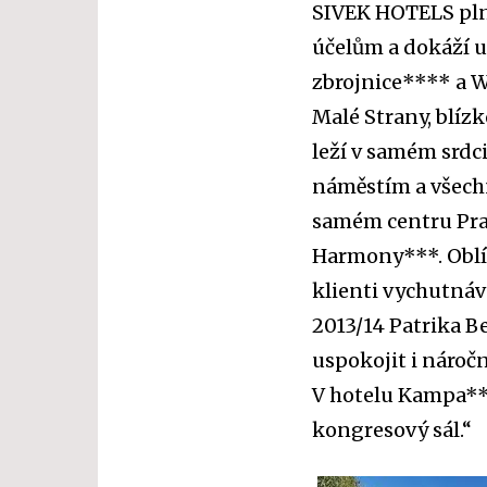
SIVEK HOTELS pln
účelům a dokáží u
zbrojnice**** a W
Malé Strany, blíz
leží v samém srdc
náměstím a všech
samém centru Prahy
Harmony***. Oblíb
klienti vychutnáv
2013/14 Patrika Be
uspokojit i nároč
V hotelu Kampa**
kongresový sál.“