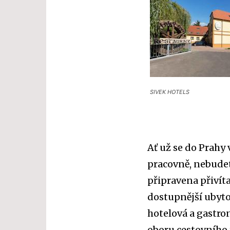
SIVEK HOTELS
Ať už se do Prah
pracovně, nebudet
připravena přivíta
dostupnější ubyto
hotelová a gastro
oboru cestovního 