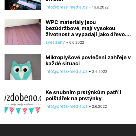
info@press-media.cz
-
16.6.2022
WPC materiály jsou
bezúdržbové, mají vysokou
životnost a vypadají jako dřevo....
svet zeny
-
6.6.2022
Mikroplyšové povlečení zahřeje v
každé situaci
info@press-media.cz
-
3.6.2022
Ke snubním prstýnkům patří i
polštářek na prstýnky
info@press-media.cz
-
2.6.2022