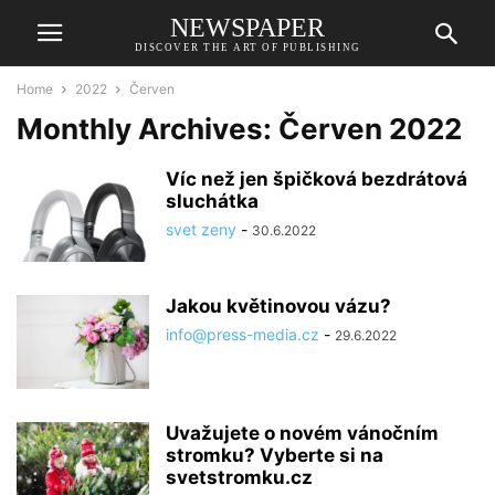
NEWSPAPER
DISCOVER THE ART OF PUBLISHING
Home
2022
Červen
Monthly Archives: Červen 2022
Víc než jen špičková bezdrátová
sluchátka
svet zeny
-
30.6.2022
Jakou květinovou vázu?
info@press-media.cz
-
29.6.2022
Uvažujete o novém vánočním
stromku? Vyberte si na
svetstromku.cz