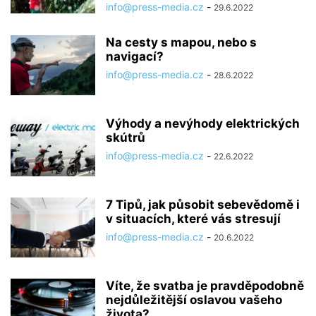
info@press-media.cz
-
29.6.2022
Na cesty s mapou, nebo s
navigací?
info@press-media.cz
-
28.6.2022
Výhody a nevýhody elektrických
skútrů
info@press-media.cz
-
22.6.2022
7 Tipů, jak působit sebevědomě i
v situacích, které vás stresují
info@press-media.cz
-
20.6.2022
Víte, že svatba je pravděpodobně
nejdůležitější oslavou vašeho
života?