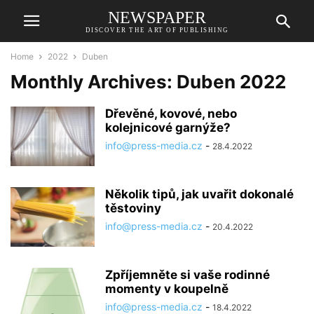
NEWSPAPER
DISCOVER THE ART OF PUBLISHING
Home
2022
Duben
Monthly Archives: Duben 2022
Dřevěné, kovové, nebo
kolejnicové garnýže?
info@press-media.cz
-
28.4.2022
Několik tipů, jak uvařit dokonalé
těstoviny
info@press-media.cz
-
20.4.2022
Zpříjemněte si vaše rodinné
momenty v koupelně
info@press-media.cz
-
18.4.2022