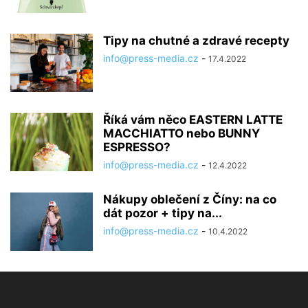
Tipy na chutné a zdravé recepty
info@press-media.cz
-
17.4.2022
Říká vám něco EASTERN LATTE
MACCHIATTO nebo BUNNY
ESPRESSO?
info@press-media.cz
-
12.4.2022
Nákupy oblečení z Číny: na co
dát pozor + tipy na...
info@press-media.cz
-
10.4.2022