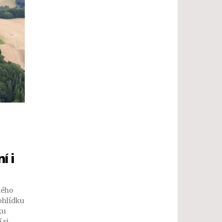
í i
mého
rohlídku
ku
 si