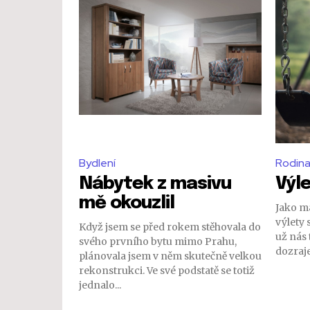
Bydlení
Rodina
Nábytek z masivu
Výl
mě okouzlil
Jako ma
výlety s
Když jsem se před rokem stěhovala do
už nás 
svého prvního bytu mimo Prahu,
dozraj
plánovala jsem v něm skutečně velkou
rekonstrukci. Ve své podstatě se totiž
jednalo...