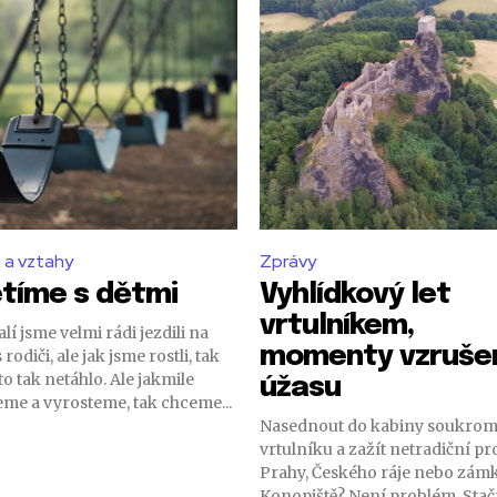
 a vztahy
Zprávy
etíme s dětmi
Vyhlídkový let
vrtulníkem,
lí jsme velmi rádi jezdili na
momenty vzrušen
 rodiči, ale jak jsme rostli, tak
to tak netáhlo. Ale jakmile
úžasu
eme a vyrosteme, tak chceme...
Nasednout do kabiny soukro
vrtulníku a zažít netradiční p
Prahy, Českého ráje nebo zám
Konopiště? Není problém. Stačí